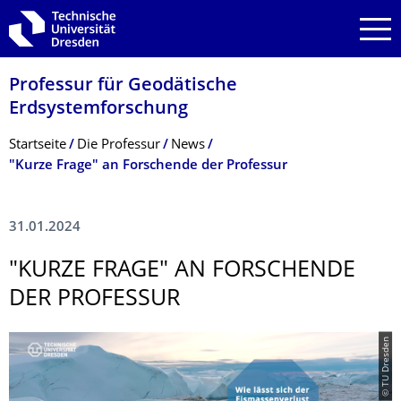
Zur Hauptnavigation springen
Zur Suche springen
Zum Inhalt springen
Professur für Geodätische
Erdsystemforschung
Breadcrumb-Menü
Startseite
Die Professur
News
"Kurze Frage" an Forschende der Professur
31.01.2024
"KURZE FRAGE" AN FORSCHENDE
DER PROFESSUR
© TU Dresden