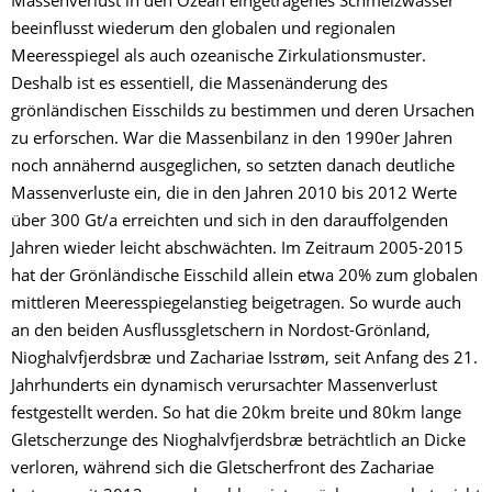
Massenverlust in den Ozean eingetragenes Schmelzwasser
beeinflusst wiederum den globalen und regionalen
Meeresspiegel als auch ozeanische Zirkulationsmuster.
Deshalb ist es essentiell, die Massenänderung des
grönländischen Eisschilds zu bestimmen und deren Ursachen
zu erforschen. War die Massenbilanz in den 1990er Jahren
noch annähernd ausgeglichen, so setzten danach deutliche
Massenverluste ein, die in den Jahren 2010 bis 2012 Werte
über 300 Gt/a erreichten und sich in den darauffolgenden
Jahren wieder leicht abschwächten. Im Zeitraum 2005-2015
hat der Grönländische Eisschild allein etwa 20% zum globalen
mittleren Meeresspiegelanstieg beigetragen. So wurde auch
an den beiden Ausflussgletschern in Nordost-Grönland,
Nioghalvfjerdsbræ und Zachariae Isstrøm, seit Anfang des 21.
Jahrhunderts ein dynamisch verursachter Massenverlust
festgestellt werden. So hat die 20km breite und 80km lange
Gletscherzunge des Nioghalvfjerdsbræ beträchtlich an Dicke
verloren, während sich die Gletscherfront des Zachariae