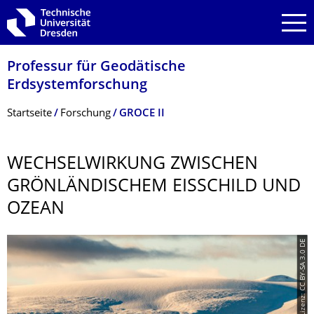
Zur Hauptnavigation springen
Zur Suche springen
Zum Inhalt springen
Professur für Geodätische
Erdsystemforschung
Breadcrumb-Menü
Startseite
Forschung
GROCE II
WECHSELWIRKUNG ZWISCHEN
GRÖNLÄNDISCHEM EISSCHILD UND
OZEAN