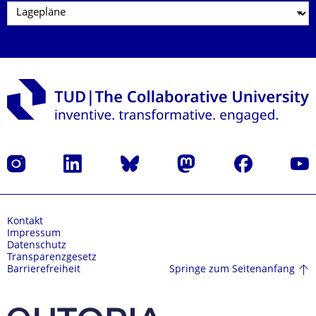
Instagram
LinkedIn
Bluesky
Mastodon
Facebook
Yout
Kontakt
Impressum
Datenschutz
Transparenzgesetz
Springe zum Seitenanfang
Barrierefreiheit