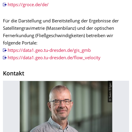
https://groce.de/de/
Für die Darstellung und Bereitstellung der Ergebnisse der
Satellitengravimetrie (Massenbilanz) und der optischen
Fernerkundung (Fließgeschwindigkeiten) betreiben wir
folgende Portale:
https://data1.geo.tu-dresden.de/gis_gmb
https://data1.geo.tu-dresden.de/flow_velocity
Kontakt
© Sven Ellger