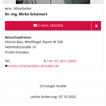
wiss. Mitarbeiter
Name
Dr.-Ing.
Mirko
Scheinert
E-MAIL SENDEN
Adresse
Besuchsadresse:
Hülsse-Bau, Westflügel, Raum W 338
Helmholtzstraße 10
01069
Dresden
Tel.
Zu dieser Seite
Christoph Knöfel
Letzte Änderung: 07.10.2020