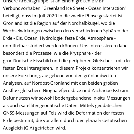
Unsere Arbeitsgruppe ist an einem großen BMBF-
Verbundvorhaben "Greenland Ice Sheet - Ocean Interaction"
beteiligt, dass im Juli 2020 in die zweite Phase gestartet ist.
Grönland ist die Region auf der Nordhalbkugel, wo die
Wechselwirkungen zwischen den verschiedenen Sphären der
Erde - Eis, Ozean, Hydrologie, feste Erde, Atmosphäre -
unmittelbar studiert werden können. Uns interessieren dabei
besonders die Prozesse, wie die Krysphäre - der
grönländische Eisschild und die peripheren Gletscher - mit der
festen Erde interagieren. In diesem Projekt konzentrieren wir
unsere Forschung, ausgehend von den grönlandweiten
Analysen, auf Nordost-Grönland mit den beiden großen
Ausflussgletschern Nioghalvfjerdsbræ und Zachariae Isstrøm.
Dafür nutzen wir sowohl bodengebundene in-situ Messungen
als auch satellitengeodätische Daten. Mittels geodätischen
GNSS-Messungen auf Fels wird die Deformation der festen
Erde bestimmt, die vor allem durch den glazial-isostatischen
Ausgleich (GIA) getrieben wird.