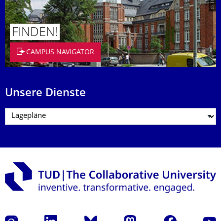
FINDEN!
CAMPUS NAVIGATOR
Unsere Dienste
Instagram
LinkedIn
Bluesky
Mastodon
Facebook
Yout