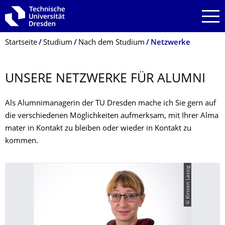
Zur Hauptnavigation springen
Zur Suche springen
Zum Inhalt springen
Breadcrumb-Menü
Startseite
Studium
Nach dem Studium
Netzwerke
UNSERE NETZWERKE FÜR ALUMNI
Als Alumnimanagerin der TU Dresden mache ich Sie gern auf
die verschiedenen Möglichkeiten aufmerksam, mit Ihrer Alma
mater in Kontakt zu bleiben oder wieder in Kontakt zu
kommen.
© Kirsten Lassig