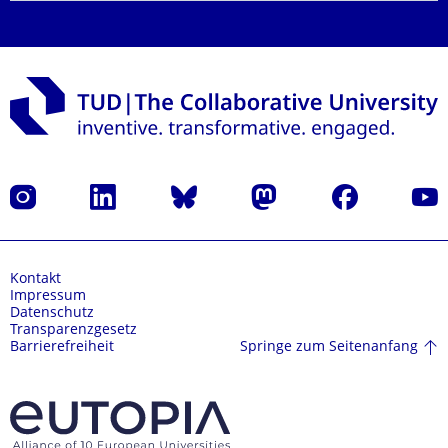
Instagram
LinkedIn
Bluesky
Mastodon
Facebook
Yout
Kontakt
Impressum
Datenschutz
Transparenzgesetz
Springe zum Seitenanfang
Barrierefreiheit