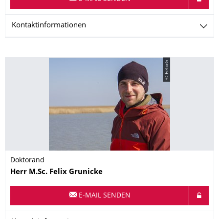
Kontaktinformationen
© FelixG
Doktorand
Name
Herr
M.Sc.
Felix
Grunicke
E-MAIL SENDEN