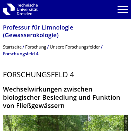
Zur Hauptnavigation springen
Zur Suche springen
Zum Inhalt springen
Professur für Limnologie
(Gewässerökologie)
Breadcrumb-Menü
Startseite
Forschung
Unsere Forschungsfelder
Forschungsfeld 4
FORSCHUNGSFELD 4
Wechselwirkungen zwischen
biologischer Besiedlung und Funktion
von Fließgewässern
© Felix Grunicke