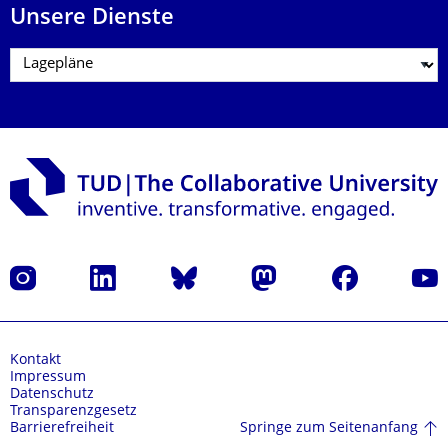
Unsere Dienste
Instagram
LinkedIn
Bluesky
Mastodon
Facebook
Yout
Kontakt
Impressum
Datenschutz
Transparenzgesetz
Springe zum Seitenanfang
Barrierefreiheit