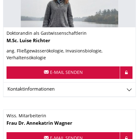
Doktorandin als Gastwissenschaftlerin
Name
M.Sc.
Luise
Richter
ang. Fließgewässerökologie, Invasionsbiologie,
Verhaltensökologie
E-MAIL SENDEN
Kontaktinformationen
Wiss. Mitarbeiterin
Name
Frau
Dr.
Annekatrin
Wagner
E-MAIL SENDEN