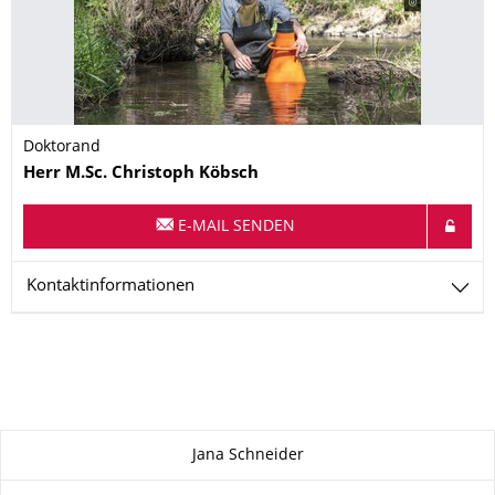
Doktorand
Name
Herr
M.Sc.
Christoph
Köbsch
E-MAIL SENDEN
Kontaktinformationen
Zu dieser Seite
Jana Schneider