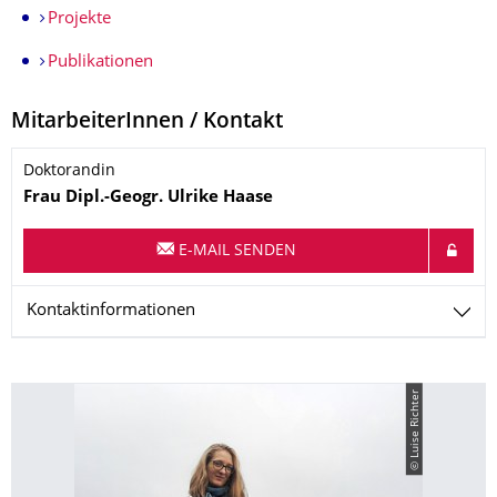
Projekte
Publikationen
MitarbeiterInnen / Kontakt
Doktorandin
Name
Frau
Dipl.-Geogr.
Ulrike
Haase
E-MAIL SENDEN
Kontaktinformationen
© Luise Richter