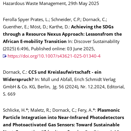
Hazardous Waste Management, 29th May 2025
Ferolla Spyer Prates, L.; Schneider, C.P.; Dornack, C.;
Guenther, E.; Möst, D.; Karthe, D.:
Achieving the SDGs
through a Resource Nexus Approach: Lessonsfrom the
African E‑mobility Transition
In: Discover Sustainability
(2025) 6:496, Published online: 03 June 2025,
https://doi.org/10.1007/s43621-025-01340-4
Dornack, C.:
CCS und Kreislaufwirtschaft - ein
Widerspruch?
In: Müll und Abfall, Erich Schmidt Verlag
GmbH & Co. KG, Berlin, Jg. 56 (2024), Nr. 12.2024, Editorial,
S. 669
Schlicke, H.*; Maletz, R.; Dornack, C.; Fery, A.*:
Plasmonic
Particle Integration into Near-Infrared Photodetectors
and Photoactivated Gas Sensors: Toward Sustainable