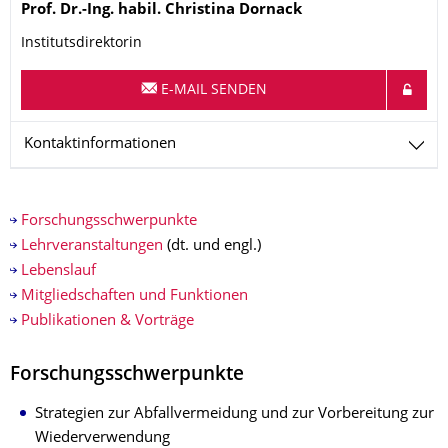
Name
Prof. Dr.-Ing. habil.
Christina
Dornack
Institutsdirektorin
E-MAIL SENDEN
Kontaktinformationen
Forschungsschwerpunkte
Lehrveranstaltungen
(dt. und engl.)
Lebenslauf
Mitgliedschaften und Funktionen
Publikationen & Vorträge
Forschungsschwerpunkte
Strategien zur Abfallvermeidung und zur Vorbereitung zur
Wiederverwendung