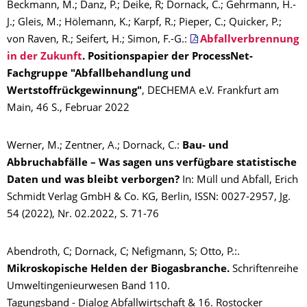
Beckmann, M.; Danz, P.; Deike, R; Dornack, C.; Gehrmann, H.-
J.; Gleis, M.; Hölemann, K.; Karpf, R.; Pieper, C.; Quicker, P.;
von Raven, R.; Seifert, H.; Simon, F.-G.:
Abfallverbrennung
in der Zukunft
. Positionspapier der ProcessNet-
Fachgruppe "Abfallbehandlung und
Wertstoffrückgewinnung"
, DECHEMA e.V. Frankfurt am
Main, 46 S., Februar 2022
Werner, M.; Zentner, A.; Dornack, C.:
Bau- und
Abbruchabfälle – Was sagen uns verfügbare statistische
Daten und was bleibt verborgen?
In: Müll und Abfall, Erich
Schmidt Verlag GmbH & Co. KG, Berlin, ISSN: 0027-2957, Jg.
54 (2022), Nr. 02.2022, S. 71-76
Abendroth, C; Dornack, C; Nefigmann, S; Otto, P.:.
Mikroskopische Helden der Biogasbranche.
Schriftenreihe
Umweltingenieurwesen Band 110.
Tagungsband - Dialog Abfallwirtschaft & 16. Rostocker