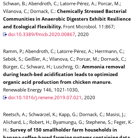
Schwan, B.; Abendroth, C.; Latorre-Pérez, A.; Porcar, M.;
Vilanova, C.; Dornack, C.:
Chemically Stressed Bacterial
Communities in Anaerobic Digesters Exhibit Resilience
and Ecological Flexibility.
Front Microbiol. 11:867;
doi:10.3389/fmicb.2020.00867
, 2020
Ramm, P.; Abendroth, C.; Latorre-Pérez, A.; Herrmann, C.;
Sebök, S.; Geißler, A.; Vilanova, C.; Porcar, M.; Dornack, C.;
Bürger, C.; Schwarz, H.; Luschnig, O.:
Ammonia removal
during leach-bed acidification leads to optimized
organic acid production from chicken manure.
Renewable Energy 146, 1021-1030,
doi:10.1016/j.renene.2019.07.021
, 2020
Reetsch, A.; Schwärzel, K.; Kapp, G.; Dornack, C.; Masisi, J.;
Alichard, L.; Robert, H.; Byamungu, G.; Stephene, S.; Feger, K.-
H.:
Survey of 150 smallholder farm households in