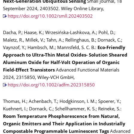
Next-Generation Ubiquitous Sensing
Small journal, 18
September 2024, 2403502. Wiley Online Library,
https://doi.org/10.1002/smll.202403502
Dacha, P.; Haase, K.; Wrzesińska-Lashkova, A.; Pohl, D.;
Maletz, R., Millek, V.; Tahn, A.; Rellinghaus, B.; Dornack, C.;
Vaynzof, Y.; Hambsch, M.; Mannsfeld, S. C. B.:
Eco-Friendly
Approach to Ultra-Thin Metal Oxides- Solution Sheared
Aluminum Oxide for Half-Volt Operation of Organic
Field-Effect Transistors
Advanced Functional Materials
2024, 2315850, Wiley-VCH GmbH,
https://doi.org/10.1002/adfm.202315850
Thomas, H.; Achenbach, T.; Hodgkinson, I. M.; Spoerer, Y.;
Kuehnert, I.; Dornack, C.; Schellhammer, K. S.; Reineke, S.:
Room Temperature Phosphorescence from Natural,
Organic Emitters and Their Application in Industrially
Compostable Programmable Luminescent Tags
Advanced