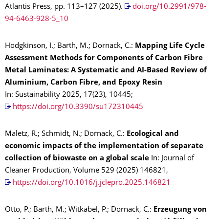
Atlantis Press, pp. 113–127 (2025).
doi.org/10.2991/978-
94-6463-928-5_10
Hodgkinson, I.; Barth, M.; Dornack, C.:
Mapping Life Cycle
Assessment Methods for Components of Carbon Fibre
Metal Laminates: A Systematic and AI-Based Review of
Aluminium, Carbon Fibre, and Epoxy Resin
In: Sustainability 2025, 17(23), 10445;
https://doi.org/10.3390/su172310445
Maletz, R.; Schmidt, N.; Dornack, C.:
Ecological and
economic impacts of the implementation of separate
collection of biowaste on a global scale
In: Journal of
Cleaner Production, Volume 529 (2025) 146821,
https://doi.org/10.1016/j.jclepro.2025.146821
Otto, P.; Barth, M.; Witkabel, P.; Dornack, C.:
Erzeugung von