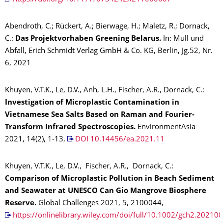
Abendroth, C.; Rückert, A.; Bierwage, H.; Maletz, R.; Dornack,
C.:
Das Projektvorhaben Greening Belarus.
In: Müll und
Abfall, Erich Schmidt Verlag GmbH & Co. KG, Berlin, Jg.52, Nr.
6, 2021
Khuyen, V.T.K., Le, D.V., Anh, L.H., Fischer, A.R., Dornack, C.:
Investigation of Microplastic Contamination in
Vietnamese Sea Salts Based on Raman and Fourier-
Transform Infrared Spectroscopies.
EnvironmentAsia
2021, 14(2), 1-13,
DOI 10.14456/ea.2021.11
Khuyen, V.T.K., Le, D.V., Fischer, A.R., Dornack, C.:
Comparison of Microplastic Pollution in Beach Sediment
and Seawater at UNESCO Can Gio Mangrove Biosphere
Reserve.
Global Challenges 2021, 5, 2100044,
https://onlinelibrary.wiley.com/doi/full/10.1002/gch2.2021