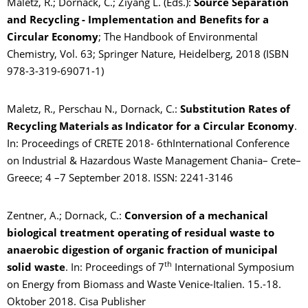
Maletz, R.; Dornack, C.; Ziyang L. (Eds.):
Source Separation
and Recycling - Implementation and Benefits for a
Circular Economy
; The Handbook of Environmental
Chemistry, Vol. 63; Springer Nature, Heidelberg, 2018 (ISBN
978-3-319-69071-1)
Maletz, R., Perschau N., Dornack, C.:
Substitution Rates of
Recycling Materials as Indicator for a Circular Economy
.
In: Proceedings of CRETE 2018- 6thInternational Conference
on Industrial & Hazardous Waste Management Chania– Crete–
Greece; 4 –7 September 2018. ISSN: 2241-3146
Zentner, A.; Dornack, C.:
Conversion of a mechanical
biological treatment operating of residual waste to
anaerobic digestion of organic fraction of municipal
th
solid waste
. In: Proceedings of 7
International Symposium
on Energy from Biomass and Waste Venice-Italien. 15.-18.
Oktober 2018. Cisa Publisher