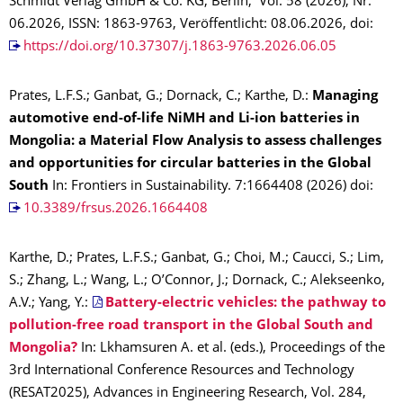
Schmidt Verlag GmbH & Co. KG, Berlin, Vol. 58 (2026), Nr.
06.2026, ISSN: 1863-9763, Veröffentlicht: 08.06.2026, doi:
https://doi.org/10.37307/j.1863-9763.2026.06.05
Prates, L.F.S.; Ganbat, G.; Dornack, C.; Karthe, D.:
Managing
automotive end-of-life NiMH and Li-ion batteries in
Mongolia: a Material Flow Analysis to assess challenges
and opportunities for circular batteries in the Global
South
In: Frontiers in Sustainability. 7:1664408 (2026) doi:
10.3389/frsus.2026.1664408
Karthe, D.; Prates, L.F.S.; Ganbat, G.; Choi, M.; Caucci, S.; Lim,
S.; Zhang, L.; Wang, L.; O’Connor, J.; Dornack, C.; Alekseenko,
A.V.; Yang, Y.:
Battery-electric vehicles: the pathway to
pollution-free road transport in the Global South and
Mongolia?
In: Lkhamsuren A. et al. (eds.), Proceedings of the
3rd International Conference Resources and Technology
(RESAT2025), Advances in Engineering Research, Vol. 284,