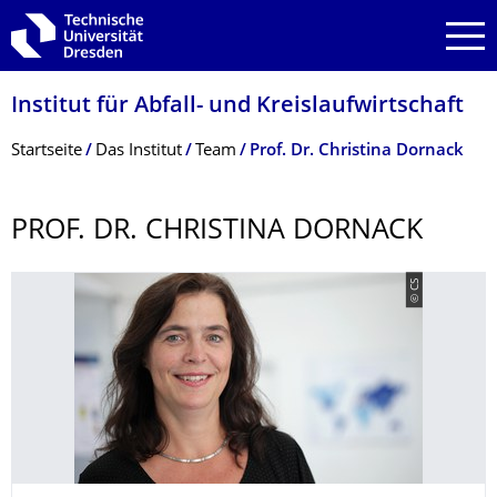
Zur Hauptnavigation springen
Zur Suche springen
Zum Inhalt springen
Institut für Abfall- und Kreislaufwirt­schaft
Breadcrumb-Menü
Startseite
Das Institut
Team
Prof. Dr. Christina Dornack
PROF. DR. CHRISTINA DORNACK
© CS