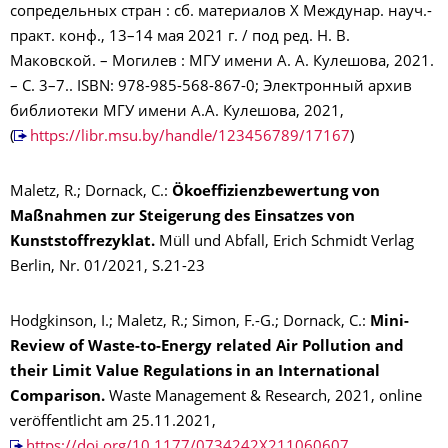
сопредельных стран : сб. материалов X Междунар. науч.-
практ. конф., 13–14 мая 2021 г. / под ред. Н. В.
Маковской. – Могилев : МГУ имени А. А. Кулешова, 2021.
– С. 3–7.. ISBN: 978-985-568-867-0; Электронный архив
библиотеки МГУ имени А.А. Кулешова, 2021,
(
https://libr.msu.by/handle/123456789/17167
)
Maletz, R.; Dornack, C.:
Ökoeffizienzbewertung von
Maßnahmen zur Steigerung des Einsatzes von
Kunststoffrezyklat.
Müll und Abfall, Erich Schmidt Verlag
Berlin, Nr. 01/2021, S.21-23
Hodgkinson, I.; Maletz, R.; Simon, F.-G.; Dornack, C.:
Mini-
Review of Waste-to-Energy related Air Pollution and
their Limit Value Regulations in an International
Comparison.
Waste Management & Research, 2021, online
veröffentlicht am 25.11.2021,
https://doi.org/10.1177/0734242X211060607