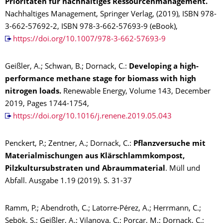
Prioritäten für nachhaltiges Ressourcenmanagement.
Nachhaltiges Management, Springer Verlag, (2019), ISBN 978-
3-662-57692-2, ISBN 978-3-662-57693-9 (eBook),
https://doi.org/10.1007/978-3-662-57693-9
Geißler, A.; Schwan, B.; Dornack, C.:
Developing a high-
performance methane stage for biomass with high
nitrogen loads.
Renewable Energy, Volume 143, December
2019, Pages 1744-1754,
https://doi.org/10.1016/j.renene.2019.05.043
Penckert, P.; Zentner, A.; Dornack, C.:
Pflanzversuche mit
Materialmischungen aus Klärschlammkompost,
Pilzkultursubstraten und Abraummaterial
. Müll und
Abfall. Ausgabe 1.19 (2019). S. 31-37
Ramm, P.; Abendroth, C.; Latorre-Pérez, A.; Herrmann, C.;
Sebök, S.; Geißler, A.; Vilanova, C.; Porcar, M.; Dornack, C.;