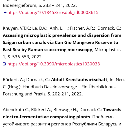
Bioenergieforum, S. 233 – 241, 2022.
https://doi.org/10.18453/rosdok_id00003615
Khuyen, V.T.K.; Le, D.V.; Anh, L.H.; Fischer, A.R.; Dornack, C.:
Assessing microplastic prevalence and dispersion from
Saigon urban canals via Can Gio Mangrove Reserve to
East Sea by Raman scattering microscopy
, Microplastics
1, S. 536-553, 2022.
https://doi.org/10.3390/microplastics1030038
Rückert, A.; Dornack, C.:
Abfall-Kreislaufwirtschaft
, In: Neu,
C. (Hrsg.): Handbuch Daseinsvorsorge – Ein Überblick aus
Forschung und Praxis, S. 202-211, 2022.
Abendroth C., Rückert A., Bierwage H., Dornack C.:
Towards
electro-fermentative composting plants
. Проблемы
устойчивого развития регионов Республики Беларусь и