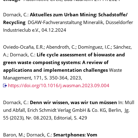
Dornack, C.:
Aktuelles zum Urban Mining: Schadstoffe/
Recycling
DGAW-Fachveranstaltung Mineralik, Düsseldorfer
Industrieclub e.V., 04.12.2024
Oviedo-Ocaña, E.R.; Abendroth, C.; Domínguez, I.C.; Sánchez,
A.; Dornack, C.:
Life cycle assessment of biowaste and
green waste composting systems: A review of
applications and implementation challenges
Waste
Management, 171, S. 350-364, 2023,
https://doi.org/10.1016/j.wasman.2023.09.004
Dornack, C.:
Denn wir wissen, was wir tun müssen
In: Müll
und Abfall, Erich Schmidt Verlag GmbH & Co. KG, Berlin, Jg.
55 (2023), Nr. 08.2023, Editorial, S. 429
Baron, M.; Dornack, C.:
Smartphones: Vom