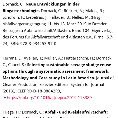
Dornack, C.:
Neue Entwicklungen in der
Biogastechnologie.
Dornack, C.; Rückert, A.; Maletz, R.;
Scholwin, F.; Liebetrau, J.; Faßauer, B.; Nelles, M. (Hrsg):
Abfallvergärungstagung 11. bis 13. März 2019 in Dresden.
Beiträge zu Abfallwirtschaft/Altlasten. Band 104. Eigenverlag
des Forums für Abfallwirtschaft und Altlasten e.V., Pirna., S.7-
24, ISBN: 978-3-934253-97-0
Ferrans, L.; Avellán, T.; Müller, A.; Hettiarachchi, H.; Dornack,
C., Caucci, S.:
Selecting sustainable sewage sludge reuse
options through a systematic assessment framework:
Methodology and Case study in Latin America.
Journal of
Cleaner Production, Elsevier Editorial System for Journal
(2019), JCLEPRO-D-18-08842R3,
https://doi.org/10.1016/j.jclepro.2019.118389
Friege, H.; Dornack, C.:
Abfall- und Kreislaufwirtschaft: