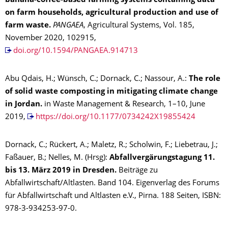
banana-coffee-based farming systems containing data
on farm households, agricultural production and use of
farm waste.
PANGAEA
, Agricultural Systems, Vol. 185,
November 2020, 102915,
doi.org/10.1594/PANGAEA.914713
Abu Qdais, H.; Wünsch, C.; Dornack, C.; Nassour, A.:
The role
of solid waste composting in mitigating climate change
in Jordan.
in Waste Management & Research, 1–10, June
2019,
https://doi.org/10.1177/0734242X19855424
Dornack, C.; Rückert, A.; Maletz, R.; Scholwin, F.; Liebetrau, J.;
Faßauer, B.; Nelles, M. (Hrsg):
Abfallvergärungstagung 11.
bis 13. März 2019 in Dresden.
Beiträge zu
Abfallwirtschaft/Altlasten. Band 104. Eigenverlag des Forums
für Abfallwirtschaft und Altlasten e.V., Pirna. 188 Seiten, ISBN:
978-3-934253-97-0.