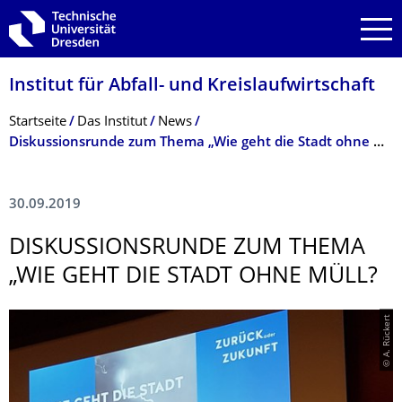
Zur Hauptnavigation springen
Zur Suche springen
Zum Inhalt springen
Institut für Abfall- und Kreislaufwirt­schaft
Breadcrumb-Menü
Startseite
Das Institut
News
Diskussionsrunde zum Thema „Wie geht die Stadt ohne Müll?
30.09.2019
DISKUSSIONSRUN­DE ZUM THEMA
„WIE GEHT DIE STADT OHNE MÜLL?
© A. Rückert