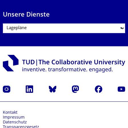
Unsere Dienste
Instagram
LinkedIn
Bluesky
Mastodon
Facebook
Yout
Kontakt
Impressum
Datenschutz
Transparenzgesetz