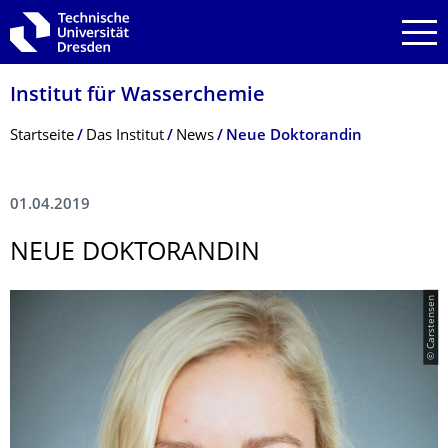
Zur Hauptnavigation springen
Zur Suche springen
Zum Inhalt springen
Institut für Wasserchemie
Breadcrumb-Menü
Startseite
Das Institut
News
Neue Doktorandin
01.04.2019
NEUE DOKTORANDIN
© Carstensen