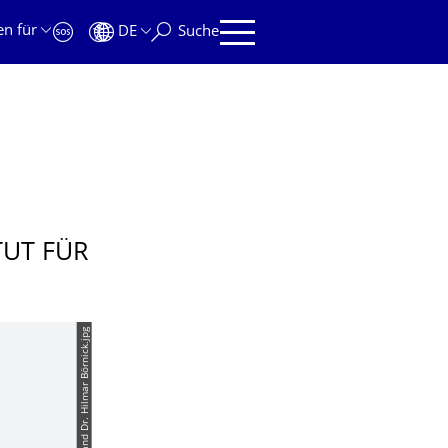
en für
DE
Suche
TUT FÜR