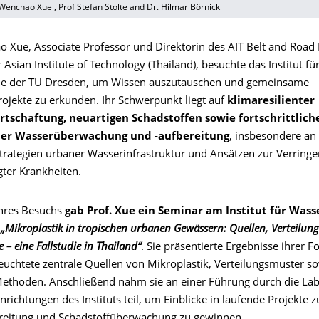
 Wenchao Xue , Prof Stefan Stolte and Dr. Hilmar Börnick
o Xue, Associate Professor und Direktorin des AIT Belt and Road
 Asian Institute of Technology (Thailand), besuchte das Institut fü
e der TU Dresden, um Wissen auszutauschen und gemeinsame
ojekte zu erkunden. Ihr Schwerpunkt liegt auf
klimaresilienter
tschaftung, neuartigen Schadstoffen sowie fortschrittlich
er Wasserüberwachung und -aufbereitung
, insbesondere an
rategien urbaner Wasserinfrastruktur und Ansätzen zur Verring
ter Krankheiten.
hres Besuchs
gab Prof. Xue ein Seminar am Institut für Was
a
„Mikroplastik in tropischen urbanen Gewässern: Quellen, Verteilun
 – eine Fallstudie in Thailand“
. Sie präsentierte Ergebnisse ihrer F
leuchtete zentrale Quellen von Mikroplastik, Verteilungsmuster s
Methoden. Anschließend nahm sie an einer Führung durch die La
richtungen des Instituts teil, um Einblicke in laufende Projekte z
reitung und Schadstoffüberwachung zu gewinnen.