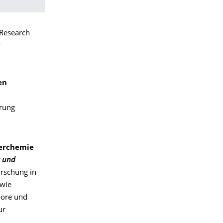
 Research
r
en
erung
serchemie
g und
orschung in
owie
bore und
ur