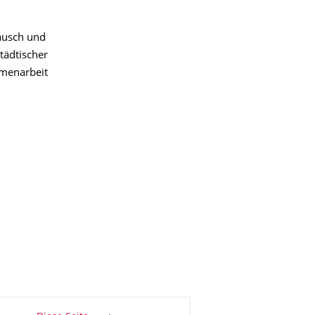
ausch und
tädtischer
mmenarbeit