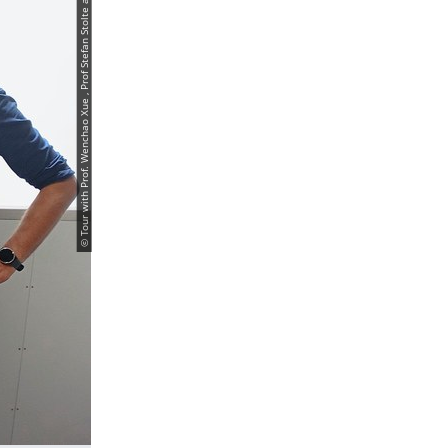
© Tour with Prof. Wenchao Xue , Prof Stefan Stolte and Dr. Hilmar Börnick.jpg