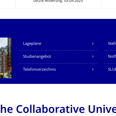
Letzte Änderung: 03.09.2025
Unsere Dienste
© TU Dresden/Eckold
Lagepläne
Stel
Studienangebot
Not
Telefonverzeichnis
SLU