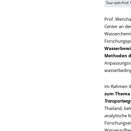
Tour with Prof.
Prof. Wencha
Center an der
Wasserchemi
Forschungspr
Wasserbewir
Methoden d
Anpassungsst
wasserbeding
Im Rahmen i
zum Them
Transportwege
Thailand, be
analytische 
Forschungsein
Wasseraufbe