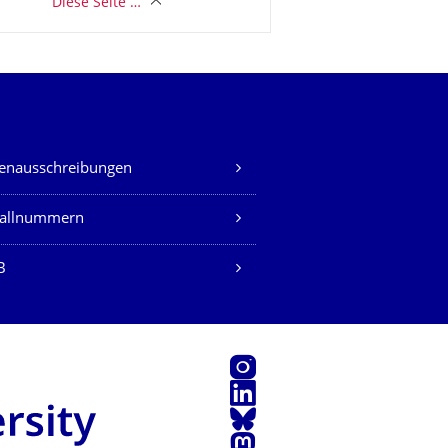
Diese Seite …
lenausschreibungen
fallnummern
B
Instagram
LinkedIn
Bluesky
Mastodon