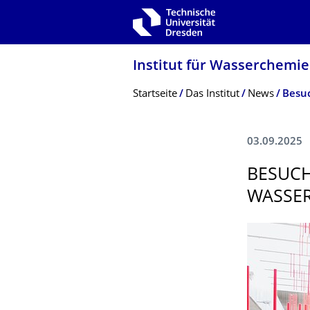
Zur Hauptnavigation springen
Zur Suche springen
Zum Inhalt springen
Institut für Wasserchemie
Breadcrumb-Menü
Startseite
Das Institut
News
Besuc
03.09.2025
BESUCH
WASSER