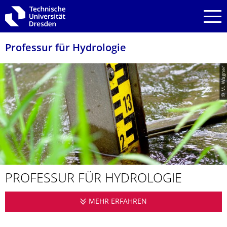
Zur Hauptnavigation springen
Zur Suche springen
Zum Inhalt springen
Professur für Hydrologie
© M. Wagner
PROFESSUR FÜR HYDROLOGIE
MEHR ERFAHREN
PROFESSUR FÜR HY