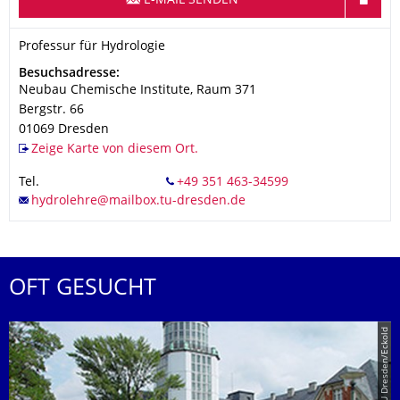
E-MAIL SENDEN
Organisationsname
Professur für Hydrologie
Professur für Hydrologie
Adresse
Besuchsadresse:
Neubau Chemische Institute, Raum 371
Bergstr. 66
01069
Dresden
Zeige Karte von diesem Ort.
Tel.
OFT GESUCHT
© TU Dresden/Eckold