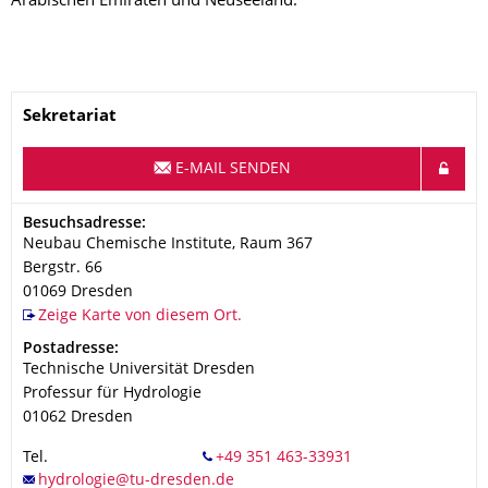
Arabischen Emiraten und Neuseeland.
Name
Sekretariat
E-MAIL SENDEN
Adresse
Besuchsadresse:
Neubau Chemische Institute, Raum 367
Bergstr. 66
01069
Dresden
Zeige Karte von diesem Ort.
Adresse
Postadresse:
Technische Universität Dresden
Professur für Hydrologie
01062
Dresden
Tel.