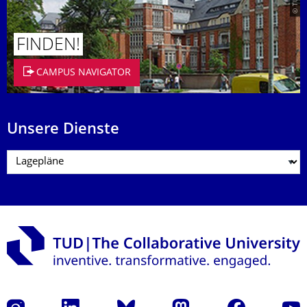
FINDEN!
CAMPUS NAVIGATOR
Unsere Dienste
Instagram
LinkedIn
Bluesky
Mastodon
Facebook
Yout