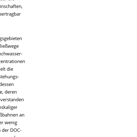
nschaften,
bertragbar
gsgebieten
Fließwege
ochwasser-
entrationen
elt die
stehungs-
dessen
e, deren
g verstanden
nskaliger
ießbahnen an
er wenig
n der DOC-