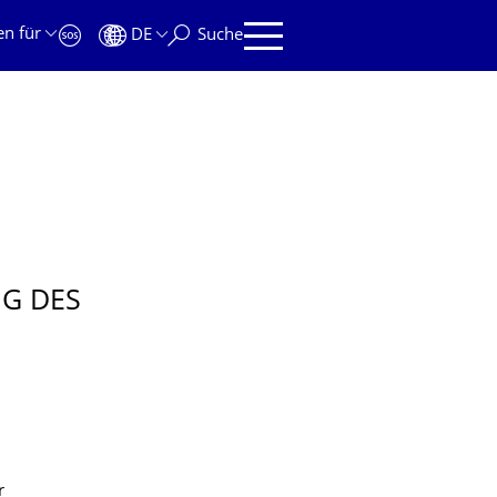
en für
DE
Suche
NG DES
r