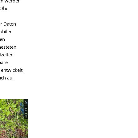
men werden
 Ohe
er Daten
abilen
sen
nesteten
lzeiten
bare
entwickelt
uch auf
© TUD, IHM