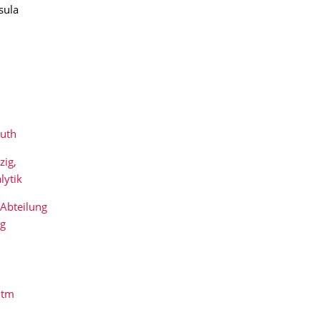
sula
euth
zig,
lytik
 Abteilung
ng
htm