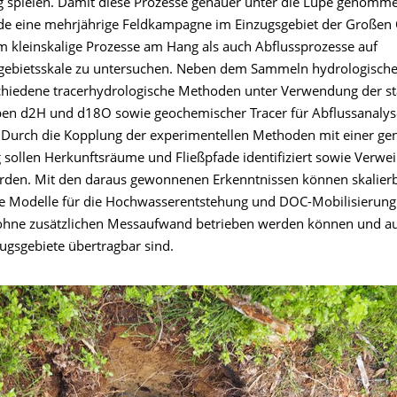
g spielen. Damit diese Prozesse genauer unter die Lupe genom
e eine mehrjährige Feldkampagne im Einzugsgebiet der Großen
um kleinskalige Prozesse am Hang als auch Abflussprozesse auf
gsgebietsskale zu untersuchen. Neben dem Sammeln hydrologisch
hiedene tracerhydrologische Methoden unter Verwendung der st
en d2H und d18O sowie geochemischer Tracer für Abflussanaly
Durch die Kopplung der experimentellen Methoden mit einer ge
 sollen Herkunftsräume und Fließpfade identifiziert sowie Verwei
den. Mit den daraus gewonnenen Erkenntnissen können skalier
e Modelle für die Hochwasserentstehung und DOC-Mobilisierung 
ohne zusätzlichen Messaufwand betrieben werden können und a
ugsgebiete übertragbar sind.