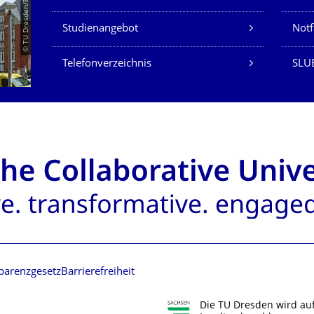
© TU Dresden/Eckold
Studienangebot
Not
Telefonverzeichnis
SLU
parenzgesetz
Barrierefreiheit
Die TU Dresden wird au