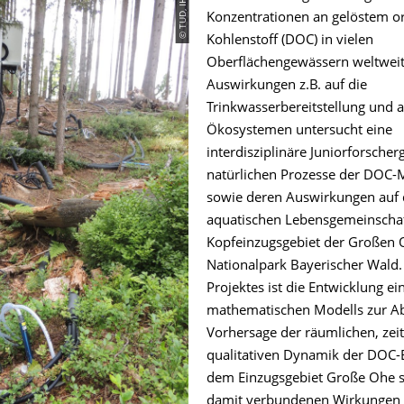
© TUD, IHM
Konzentrationen an gelöstem o
Kohlenstoff (DOC) in vielen
Oberflächengewässern weltweit
Auswirkungen z.B. auf die
Trinkwasserbereitstellung und 
Ökosystemen untersucht eine
interdisziplinäre Juniorforscher
natürlichen Prozesse der DOC-M
sowie deren Auswirkungen auf 
aquatischen Lebensgemeinscha
Kopfeinzugsgebiet der Großen 
Nationalpark Bayerischer Wald. 
Projektes ist die Entwicklung ei
mathematischen Modells zur A
Vorhersage der räumlichen, zei
qualitativen Dynamik der DOC-
dem Einzugsgebiet Große Ohe 
damit verbundenen Wirkungen 