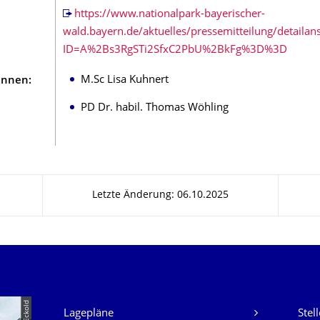
https://www.nationalpark-bayerischer-
wald.bayern.de/aktuelles/pressemitteilung/detailan
ID=A%2Bs3RgSTi2SfxC2PbU%2BkFg%3D%3D
M.Sc Lisa Kuhnert
Innen:
PD Dr. habil. Thomas Wöhling
Letzte Änderung: 06.10.2025
Unsere Dienste
Lagepläne
Stel