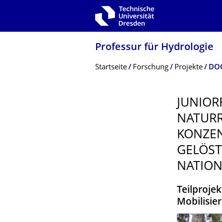
Zur Hauptnavigation springen
Zur Suche springen
Zum Inhalt springen
Professur für Hydrologie
Breadcrumb-Menü
Startseite
Forschung
Projekte
DO
JUNIOR
NATURR
KONZEN
GELÖST
NATION
Teilproje
Mobilisi