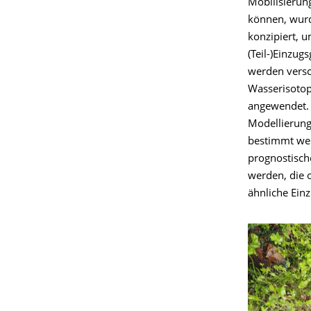
Mobilisierun
können, wurd
konzipiert, 
(Teil-)Einzu
werden versc
Wasserisotop
angewendet. 
Modellierung
bestimmt wer
prognostisch
werden, die 
ähnliche Einz