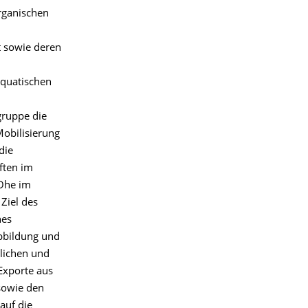
rganischen
 sowie deren
aquatischen
gruppe die
obilisierung
die
ften im
Ohe im
Ziel des
nes
bbildung und
tlichen und
Exporte aus
sowie den
auf die