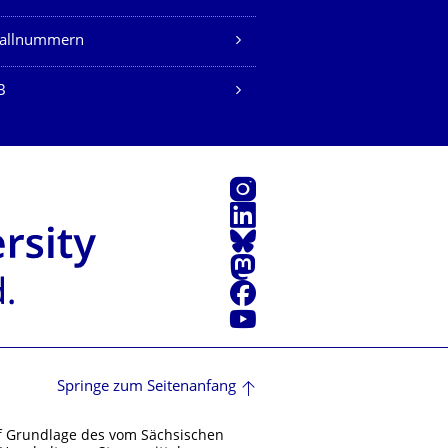
fallnummern
B
Instagram
LinkedIn
Bluesky
Mastodon
Facebook
Youtube
Springe zum Seitenanfang
f Grundlage des vom Sächsischen