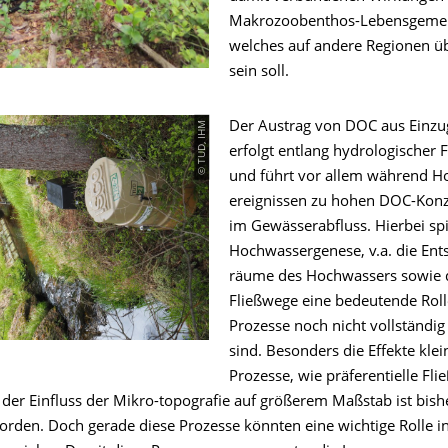
Makrozoobenthos-Lebensgemei
welches auf andere Regionen ü
sein soll.
© TUD, IHM
Der Austrag von DOC aus Einzu
erfolgt entlang hydrologischer 
und führt vor allem während H
ereignissen zu hohen DOC-Konz
im Gewässerabfluss. Hierbei spi
Hochwassergenese, v.a. die Ent
räume des Hochwassers sowie 
Fließwege eine bedeutende Roll
Prozesse noch nicht vollständi
sind. Besonders die Effekte klei
Prozesse, wie präferentielle Fl
der Einfluss der Mikro-topografie auf größerem Maßstab ist bish
orden. Doch gerade diese Prozesse könnten eine wichtige Rolle i