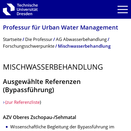
Zur Hauptnavigation springen
Zur Suche springen
Zum Inhalt springen
Professur für Urban Water Management
Breadcrumb-Menü
Startseite
Die Professur
AG Abwasserbehandlung
Forschungsschwerpunkte
Mischwasserbehandlung
MISCHWASSERBE­HANDLUNG
Ausgewählte Referenzen
(Bypassführung)
(zur Referenzliste
)
AZV Oberes Zschopau-/Sehmatal
Wissenschaftliche Begleitung der Bypassführung im