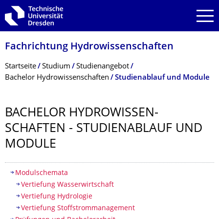
Zur Hauptnavigation springen
Zur Suche springen
Zum Inhalt springen
Fachrichtung Hydrowissenschaf­ten
Breadcrumb-Menü
Startseite
Studium
Studienangebot
Bachelor Hydrowissenschaften
Studienablauf und Module
BACHELOR HYDROWISSEN­
SCHAFTEN - STUDIENABLAUF UND
MODULE
Inhaltsverzeichnis
Modulschemata
Vertiefung Wasserwirtschaft
Vertiefung Hydrologie
Vertiefung Stoffstrommanagement