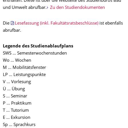
enthalten. Diese ist über die Webseite des Studienbüros Bau
und Umwelt abrufbar.
Zu den Studiendokumenten
Die
Lesefassung (inkl. Fakultätsratsbeschlüsse)
ist ebenfalls
abrufbar.
Legende des Studienablaufplans
SWS ... Semesterwochenstunden
Wo ... Wochen
M ... Mobilitätsfenster
LP ... Leistungspunkte
V ... Vorlesung
Ü ... Übung
S ... Seminar
P ... Praktikum
T ... Tutorium
E ... Exkursion
Sp ... Sprachkurs