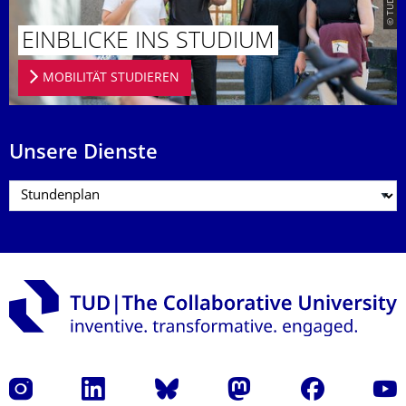
EINBLICKE INS STUDIUM
MOBILITÄT STUDIEREN
Unsere Dienste
Instagram
LinkedIn
Bluesky
Mastodon
Facebook
Yout