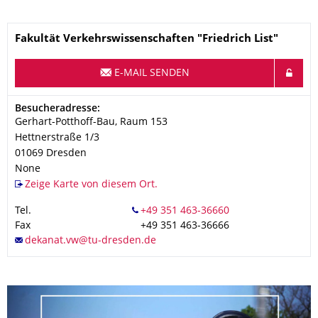
Name
Fakultät Verkehrswissenschaften "Friedrich List"
E-MAIL SENDEN
Adresse
Besucheradresse:
Gerhart-Potthoff-Bau, Raum 153
Hettnerstraße 1/3
01069
Dresden
None
Zeige Karte von diesem Ort.
Tel.
Fax
+49 351 463-36666