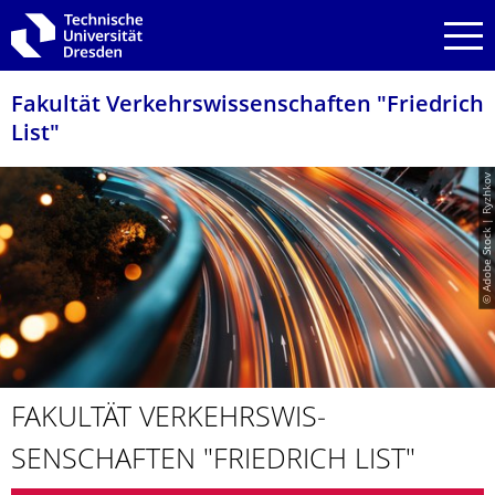
Zur Hauptnavigation springen
Zur Suche springen
Zum Inhalt springen
Fakultät Verkehrswissen­schaften "Friedrich
List"
© Adobe Stock | Ryzhkov
FAKULTÄT VERKEHRSWIS­
SENSCHAFTEN "FRIEDRICH LIST"