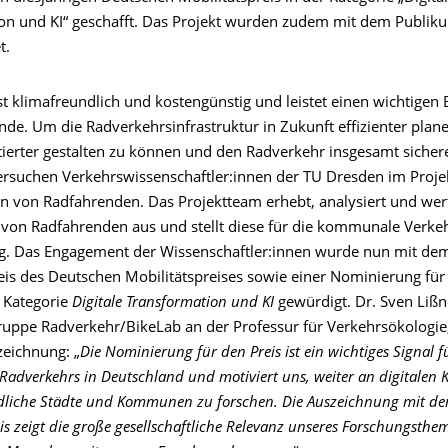
on und KI“ geschafft. Das Projekt wurden zudem mit dem Publik
t.
t klimafreundlich und kostengünstig und leistet einen wichtigen 
nde. Um die Radverkehrsinfrastruktur in Zukunft effizienter plan
tierter gestalten zu können und den Radverkehr insgesamt sicher
rsuchen Verkehrswissenschaftler:innen der TU Dresden im Proj
n von Radfahrenden. Das Projektteam erhebt, analysiert und wer
von Radfahrenden aus und stellt diese für die kommunale Verke
g. Das Engagement der Wissenschaftler:innen wurde nun mit de
is des Deutschen Mobilitätspreises sowie einer Nominierung für d
r Kategorie
Digitale Transformation und KI
gewürdigt. Dr. Sven Lißne
uppe Radverkehr/BikeLab an der Professur für Verkehrsökologie, 
zeichnung: „
Die Nominierung für den Preis ist ein wichtiges Signal f
Radverkehrs in Deutschland und motiviert uns, weiter an digitalen 
dliche Städte und Kommunen zu forschen. Die Auszeichnung mit d
s zeigt die große gesellschaftliche Relevanz unseres Forschungsthe