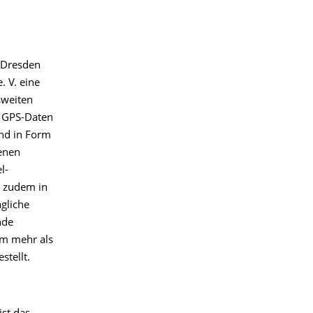
 Dresden
 V. eine
sweiten
 GPS-Daten
und in Form
enen
l-
 zudem in
gliche
nde
rm mehr als
tellt.