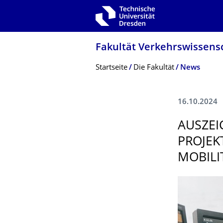
Zur Hauptnavigation springen
Zur Suche springen
Zum Inhalt springen
Fakultät Verkehrswissen­sc
Breadcrumb-Menü
Startseite
Die Fakultät
News
16.10.2024
AUSZEI
PROJEK
MOBILI