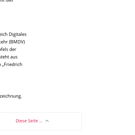
ist das
ich Digitales
rkehr (BMDV)
fels der
steht aus
 „Friedrich
szeichnung.
Diese Seite …