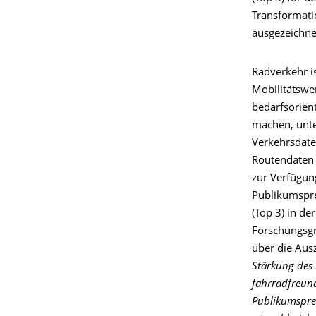
Transformati
ausgezeichne
Radverkehr is
Mobilitätswe
bedarfsorien
machen, unte
Verkehrsdate
Routendaten 
zur Verfügun
Publikumspre
(Top 3) in de
Forschungsgr
über die Aus
Stärkung des 
fahrradfreun
Publikumsprei