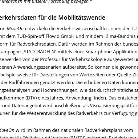
he Menschen mit unserer Forschung bewegen.“
rkehrsdaten für die Mobilitätswende
von
MoveOn
entwickeln die Verkehrswissenschaftler:innen der TU
t dem TUD-Spin-off Flow.d GmbH und mit dem Klima-Bündnis e.
ttform für Radverkehrsdaten. Dafür werden im Rahmen der bunde
kampagne „STADTRADELN“ mittels einer Smartphone-Applikation
se werden von der Professur für Verkehrsökologie ausgewertet 
denen Anwendungsszenarien aufbereitet. So können die gewonn
beispielsweise für Darstellungen von Wartezeiten oder Quelle-Zie
 der Radfahrenden genutzt werden. Die erhobenen Daten können
gzeitanalysen und Hochrechnungen, wie das durchschnittliche tä
ufkommen (DTV) eines Jahres, Anwendung finden. Das entstehe
- und Datenangebot wird anschließend als Visualisierungsplattfo
en für die Weiterentwicklung des Radverkehrs zur Verfügung ges
MoveOn
wird im Rahmen des nationalen Radverkehrsplans vom