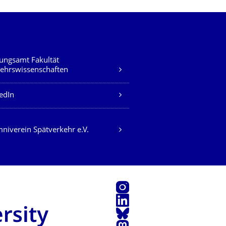
ungsamt Fakultät
ehrswissenschaften
edIn
niverein Spätverkehr e.V.
Instagram
LinkedIn
Bluesky
Mastodon