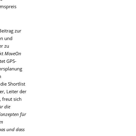
umspreis
Beitrag zur
en und
er zu
ekt
MoveOn
tet GPS-
hrsplanung
m
ie Shortlist
r, Leiter der
freut sich
ür die
Konzepten für
em
mas und dass