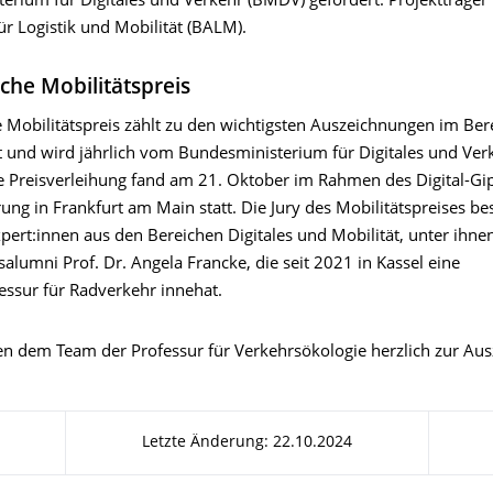
erium für Digitales und Verkehr (BMDV) gefördert. Projektträger 
r Logistik und Mobilität (BALM).
che Mobilitätspreis
 Mobilitätspreis zählt zu den wichtigsten Auszeichnungen im Bere
t und wird jährlich vom Bundesministerium für Digitales und Ve
ie Preisverleihung fand am 21. Oktober im Rahmen des Digital-Gip
ng in Frankfurt am Main statt. Die Jury des Mobilitätspreises be
ert:innen aus den Bereichen Digitales und Mobilität, unter ihnen
tsalumni Prof. Dr. Angela Francke, die seit 2021 in Kassel eine
essur für Radverkehr innehat.
ren dem Team der Professur für Verkehrsökologie herzlich zur Au
Letzte Änderung: 22.10.2024