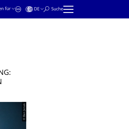
en für
DE
Suche
NG:
N
© Ben Jenak