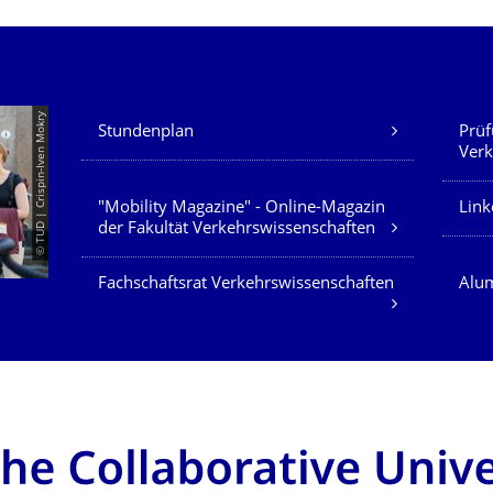
Unsere Dienste
© TUD | Crispin-Iven Mokry
Stundenplan
Prüf
Verk
"Mobility Magazine" - Online-Magazin
Link
der Fakultät Verkehrswissenschaften
Fachschaftsrat Verkehrswissenschaften
Alum