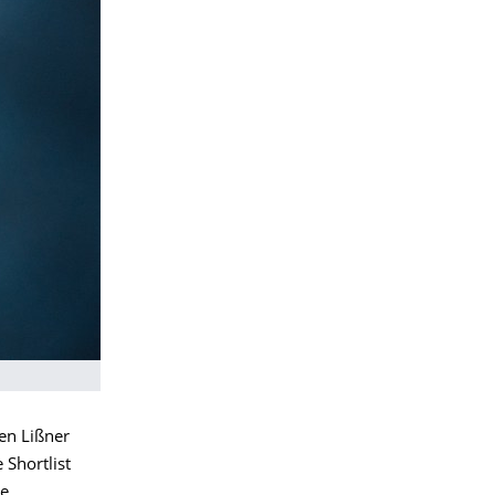
en Lißner
 Shortlist
le