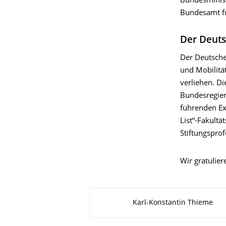
Bundesminist
Bundesamt fü
Der Deuts
Der Deutsche
und Mobilitä
verliehen. D
Bundesregieru
führenden Exp
List“-Fakultä
Stiftungsprof
Wir gratulie
Zu dieser Seite
Karl-Konstantin Thieme