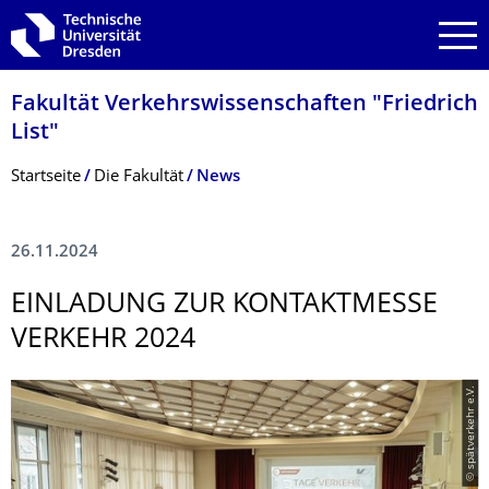
Zur Hauptnavigation springen
Zur Suche springen
Zum Inhalt springen
Fakultät Verkehrswissen­schaften "Friedrich
List"
Breadcrumb-Menü
Startseite
Die Fakultät
News
26.11.2024
EINLADUNG ZUR KONTAKTMESSE
VERKEHR 2024
© spätverkehr e.V.