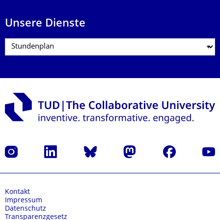
Unsere Dienste
Instagram
LinkedIn
Bluesky
Mastodon
Facebook
Yout
Kontakt
Impressum
Datenschutz
Transparenzgesetz