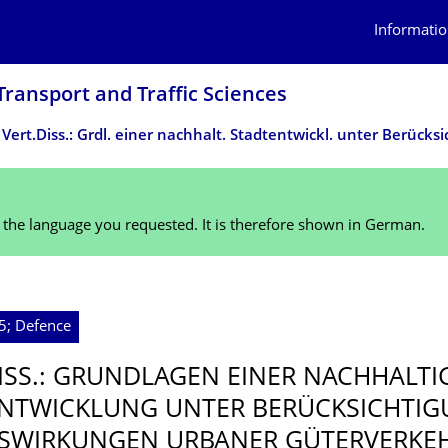
Informatio
 Transport and Traffic Sciences
n the language you requested. It is therefore shown in German.
5; Defence
DISS.: GRUNDLAGEN EINER NACHHALTI
NTWICKLUNG UNTER BERÜCKSICHTI­
SWIRKUNGEN URBANER GÜTERVERKE