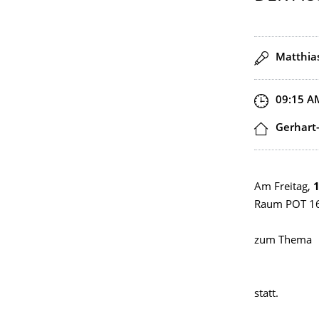
Speaker(
Matthias
Start an
09:15 A
Locatio
Gerhart
Am Freitag,
1
Raum POT 168
Herrn 
zum Thema
"Grundlag
Berücksic
statt.