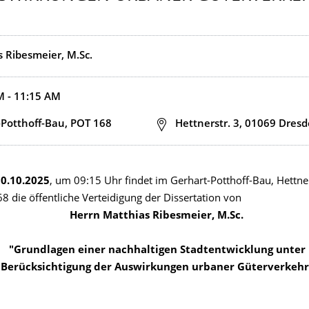
s)
 Ribesmeier, M.Sc.
d end time
M - 11:15 AM
n
-Potthoff-Bau, POT 168
Address
Hettnerstr. 3, 01069 Dres
0.10.2025
, um 09:15 Uhr findet im Gerhart-Potthoff-Bau, Hettner
 die öffentliche Verteidigung der Dissertation von
Matthias Ribesmeier, M.Sc.
en einer nachhaltigen Stadtentwicklung unter
htigung der Auswirkungen urbaner Güterverkehr