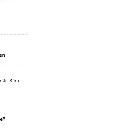
den
str. 3 im
e"