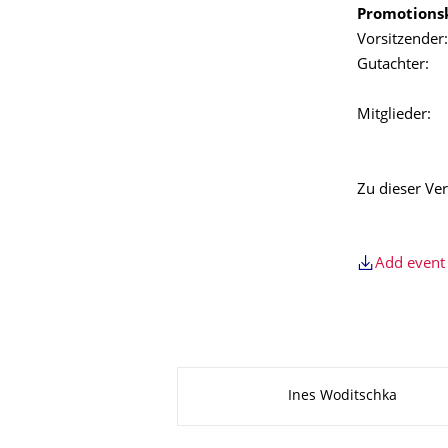
Promotions
Vorsitzender
Gutachter: 
Herr Prof.
Mitglieder: 
Herr Prof.
Zu dieser Ver
Add event 
About this page
Ines Woditschka