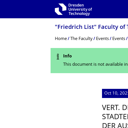
Skip to main navigation
Skip to search
Skip to content
"Friedrich List" Faculty of
Breadcrumb Menu
Home
The Faculty
Events
Events
Status Message
Info
This document is not available i
Oct 10, 202
VERT. 
STADTE
DER AU