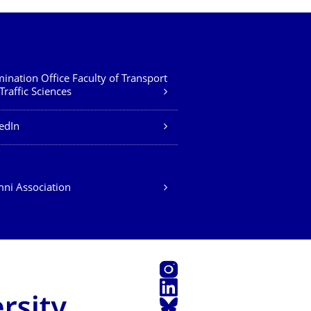
ination Office Faculty of Transport
Traffic Sciences
edIn
ni Association
Instagram
LinkedIn
Bluesky