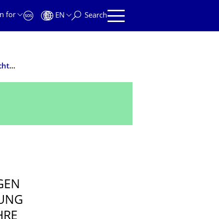
n for
EN
Search
Vert.Diss.: Grdl. einer nachhalt. Stadtentwickl. unter Berücksichtig. d. Auswirk. urbaner Güterverk.
GEN
GUNG
HRE