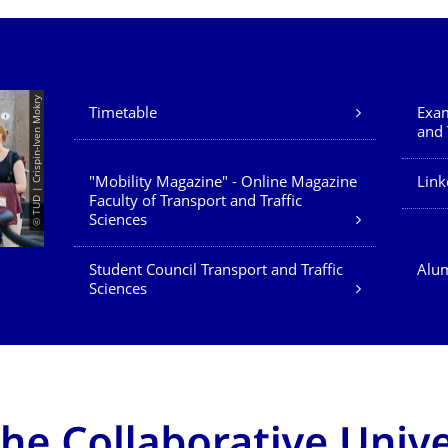
Our Services
© TUD | Crispin-Iven Mokry
Timetable
Exam
and 
"Mobility Magazine" - Online Magazine
Link
Faculty of Transport and Traffic
Sciences
Student Council Transport and Traffic
Alum
Sciences