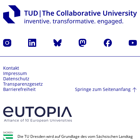
Instagram
LinkedIn
Bluesky
Mastodon
Facebook
Yout
Kontakt
Impressum
Datenschutz
Transparenzgesetz
Springe zum Seitenanfang
Barrierefreiheit
Die TU Dresden wird auf Grundlage des vom Sächsischen Landtag