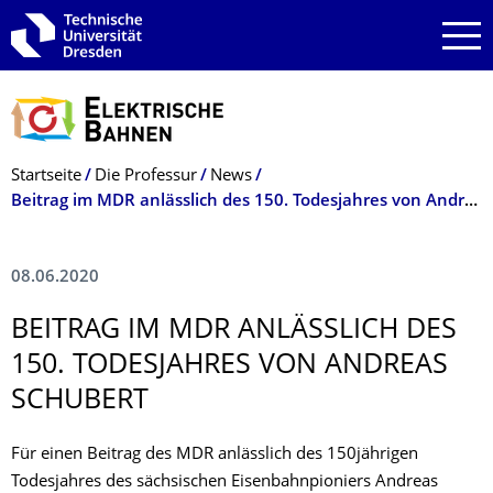
Zur Hauptnavigation springen
Zur Suche springen
Zum Inhalt springen
Breadcrumb-Menü
Startseite
Die Professur
News
Beitrag im MDR anlässlich des 150. Todesjahres von Andreas Schubert
08.06.2020
BEITRAG IM MDR ANLÄSSLICH DES
150. TODESJAHRES VON ANDREAS
SCHUBERT
Für einen Beitrag des MDR anlässlich des 150jährigen
Todesjahres des sächsischen Eisenbahnpioniers Andreas