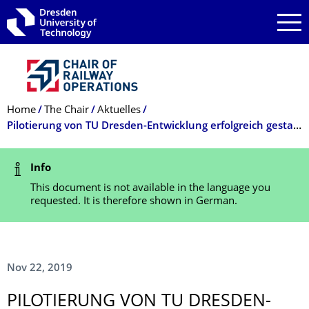
Skip to main navigation
Skip to search
Skip to content
Breadcrumb Menu
Home
The Chair
Aktuelles
Pilotierung von TU Dresden-Entwicklung erfolgreich gestartet
Status Message
Info
This document is not available in the language you
requested. It is therefore shown in German.
Nov 22, 2019
PILOTIERUNG VON TU DRESDEN-