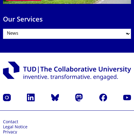
Our Services
Instagram
LinkedIn
Bluesky
Mastodon
Facebook
YouT
Contact
Legal Notice
Privacy