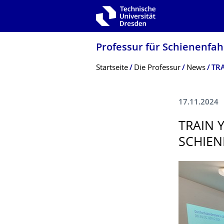
Zur Hauptnavigation springen
Zur Suche springen
Zum Inhalt springen
Professur für Schienenfa
Breadcrumb-Menü
Startseite
Die Professur
News
TRA
17.11.2024
TRAIN 
SCHIEN