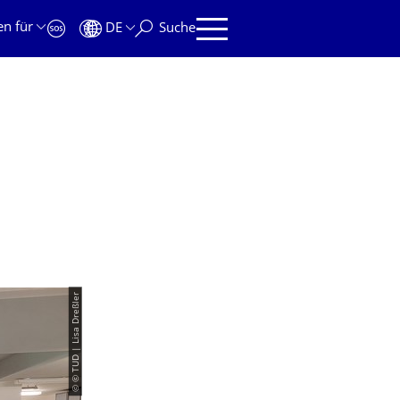
en für
DE
Suche
© © TUD | Lisa Dreßler