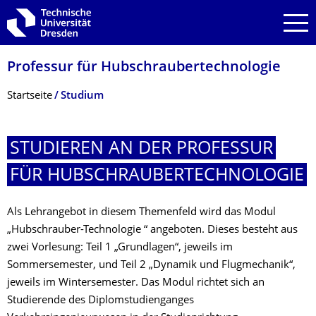
Zur Hauptnavigation springen
Zur Suche springen
Zum Inhalt springen
Professur für Hubschraubertech­nologie
Breadcrumb-Menü
Startseite
Studium
STUDIEREN AN DER PROFESSUR
FÜR HUBSCHRAUBER­TECHNOLOGIE
Als Lehrangebot in diesem Themenfeld wird das Modul
„Hubschrauber-Technologie “ angeboten. Dieses besteht aus
zwei Vorlesung: Teil 1 „Grundlagen“, jeweils im
Sommersemester, und Teil 2 „Dynamik und Flugmechanik“,
jeweils im Wintersemester. Das Modul richtet sich an
Studierende des Diplomstudienganges