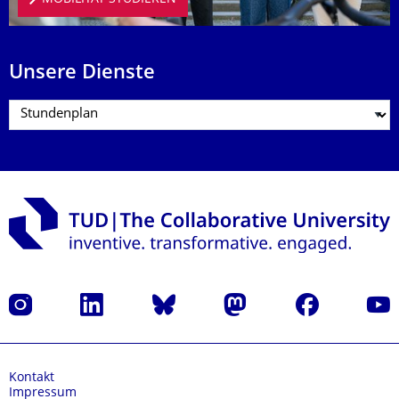
Unsere Dienste
Instagram
LinkedIn
Bluesky
Mastodon
Facebook
Yout
Kontakt
Impressum