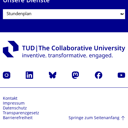
Unsere Dienste
Instagram
LinkedIn
Bluesky
Mastodon
Facebook
Yout
Kontakt
Impressum
Datenschutz
Transparenzgesetz
Springe zum Seitenanfang
Barrierefreiheit