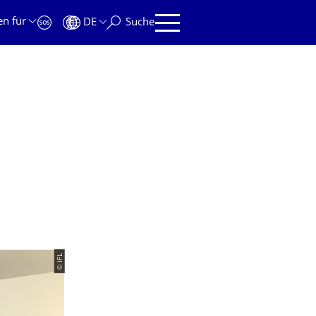
en für
DE
Suche
© IFL