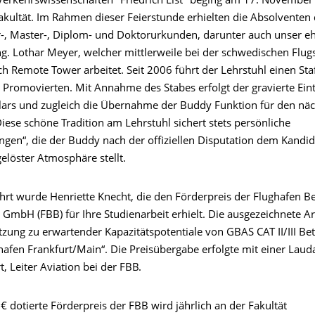
 Verkehrswissenschaften "Friedrich List" beging am 17. Novembe
akultät. Im Rahmen dieser Feierstunde erhielten die Absolventen 
r-, Master-, Diplom- und Doktorurkunden, darunter auch unser e
ng. Lothar Meyer, welcher mittlerweile bei der schwedischen Flug
ch Remote Tower arbeitet.
Seit 2006 führt der Lehrstuhl einen Sta
 Promovierten. Mit Annahme des Stabes erfolgt der gravierte Ein
ilars und zugleich die Übernahme der Buddy Funktion für den nä
iese schöne Tradition am Lehrstuhl sichert stets persönliche
ngen“, die der Buddy nach der offiziellen Disputation dem Kandid
 gelöster Atmosphäre stellt.
ehrt wurde Henriette Knecht, die den
Förderpreis der Flughafen Be
GmbH (FBB) für Ihre Studienarbeit erhielt. Die ausgezeichnete Ar
tzung zu erwartender Kapazitätspotentiale von GBAS CAT II/III Be
hafen Frankfurt/Main“. Die Preisübergabe erfolgte mit einer Laud
, Leiter Aviation bei der FBB.
 dotierte Förderpreis der FBB wird jährlich an der Fakultät