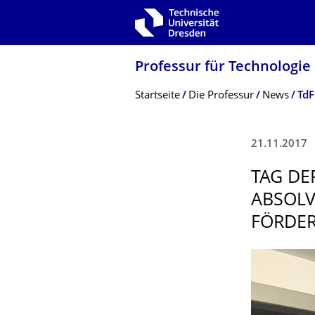
Zur Hauptnavigation springen
Zur Suche springen
Zum Inhalt springen
Professur für Technologie
Breadcrumb-Menü
Startseite
Die Professur
News
TdF
21.11.2017
TAG DE
ABSOLV
FÖRDER