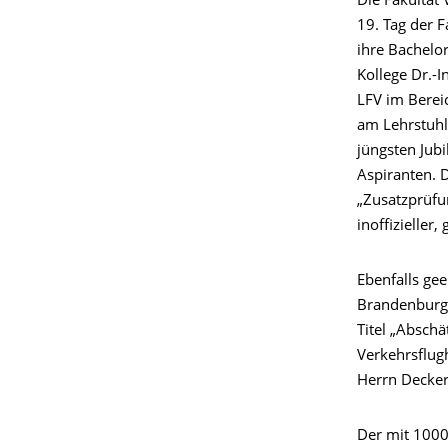
Die Fakultät
19. Tag der F
ihre Bachelo
Kollege Dr.-I
LFV im Berei
am Lehrstuhl
jüngsten Jub
Aspiranten. D
„Zusatzprüfu
inoffizieller,
Ebenfalls ge
Brandenburg 
Titel „Abschä
Verkehrsflug
Herrn Deckert
Der mit 1000€