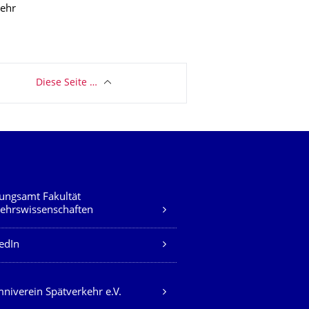
kehr
Diese Seite …
ungsamt Fakultät
ehrswissenschaften
edIn
niverein Spätverkehr e.V.