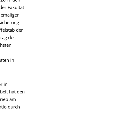
r 2017 den
der Fakultät
hemaliger
sicherung
ffelstab der
trag des
chsten
aten in
rlin
beit hat den
trieb am
atio durch