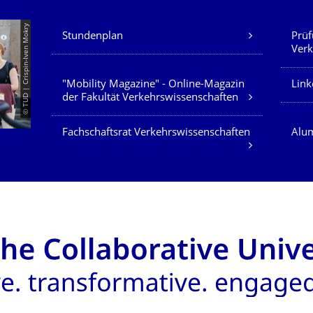
Unsere Dienste
© TUD | Crispin-Iven Mokry
Stundenplan
Prüf
Verk
"Mobility Magazine" - Online-Magazin
Link
der Fakultät Verkehrswissenschaften
Fachschaftsrat Verkehrswissenschaften
Alum