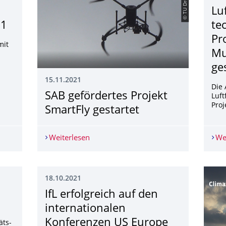
© TU Dresden
Lu
21
te
Pr
mit
Mu
ge
15.11.2021
Die 
SAB gefördertes Projekt
Luft
Proj
SmartFly gestartet
kongress 2021
Weiterlesen
SAB gefördertes Projekt SmartFly gesta
We
18.10.2021
IfL erfolgreich auf den
internationalen
Konferenzen US Europe
äts-