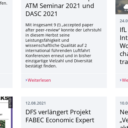
fen.
ATM Seminar 2021 und
DASC 2021
24.0
Mit insgesamt 9 (!) „accepted paper
IfL
after peer-review“ konnte der Lehrstuhl
in diesem Herbst seine
In
Leistungsfähigkeit und
Wo
wissenschaftliche Qualität auf 2
international führenden Luftfahrt
ch
Konferenzen erneut und in bisher
einzigartige Vielzahl und Diversität
tra
bestätigt finden.
e
Weiterlesen
IfL erfolgreich auf den internationa
We
© TUD
12.08.2021
10.0
DFS verlängert Projekt
Ne
FABEC Economic Expert
„V