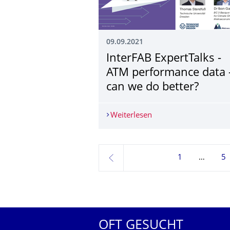
09.09.2021
InterFAB ExpertTalks -
ATM performance data 
can we do better?
Weiterlesen
InterFAB ExpertTalks 
1
5
zurück
OFT GESUCHT