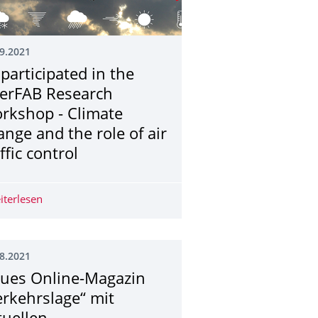
9.2021
 participated in the
terFAB Research
rkshop - Climate
ange and the role of air
ffic control
len Konferenzen US Europe ATM Seminar 2021 und DASC 2021
iterlesen
IfL participated in the InterFAB Research Workshop - Clim
8.2021
ues Online-Magazin
erkehrslage“ mit