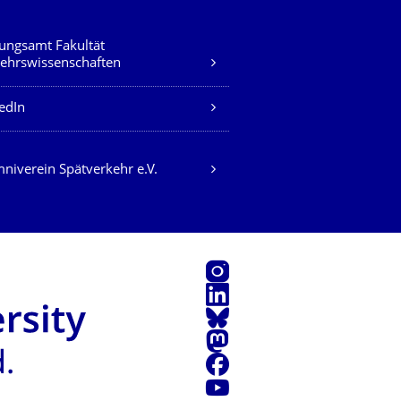
ungsamt Fakultät
ehrswissenschaften
edIn
niverein Spätverkehr e.V.
Instagram
LinkedIn
Bluesky
Mastodon
Facebook
Youtube