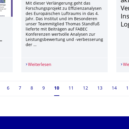
ak
Mit dieser Verlängerung geht das
Ve
Forschungsprojekt zu Effizienzanalysen
des Europäischen Luftraums in das 4.
In
Jahr. Das Institut und im Besonderen
Lo
unser Teammitglied Thomas Standfuß
lieferte mit Beiträgen auf FABEC
Konferenzen wertvolle Analysen zur
–
Leistungsbewertung und -verbesserung
der …
- ATM performance data – can we do better?
Weiterlesen
DFS verlängert Projekt FABEC Economi
We
6
7
8
9
Seite 10, aktuell ausgewählt
10
11
12
13
14
1