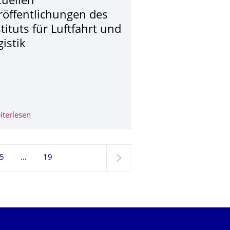
tuellen
röffentlichungen des
stituts für Luftfahrt und
gistik
c Expert
iterlesen
Neues Online-Magazin „Verkehrslage“ mit aktuellen Veröff
5
19
weiter