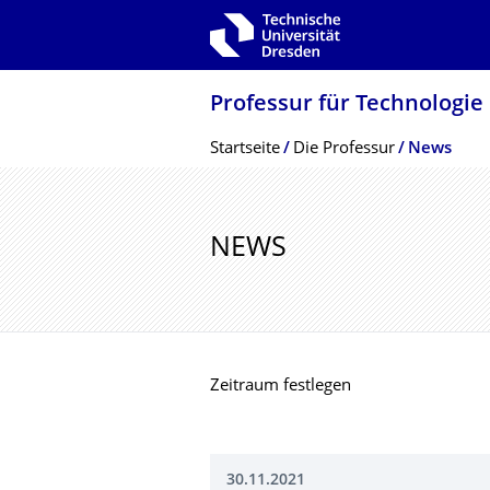
Zur Hauptnavigation springen
Zur Suche springen
Zum Inhalt springen
Professur für Technologie
Breadcrumb-Menü
Startseite
Die Professur
News
NEWS
Zeitraum festlegen
30.11.2021