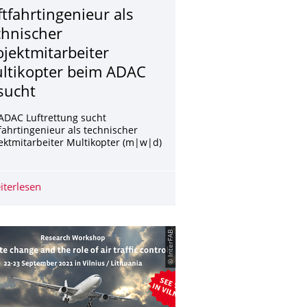
ftfahrtingenieur als
chnischer
ojektmitarbeiter
ltikopter beim ADAC
sucht
ADAC Luftrettung sucht
fahrtingenieur als technischer
ektmitarbeiter Multikopter (m|w|d)
rtet
iterlesen
Luftfahrtingenieur als technischer Projektmitarbeiter M
© InterFAB