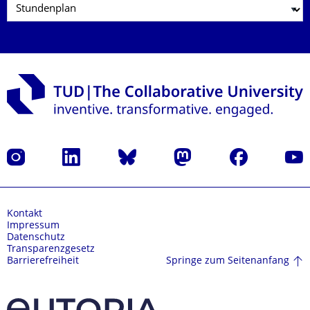
Instagram
LinkedIn
Bluesky
Mastodon
Facebook
Yout
Kontakt
Impressum
Datenschutz
Transparenzgesetz
Springe zum Seitenanfang
Barrierefreiheit