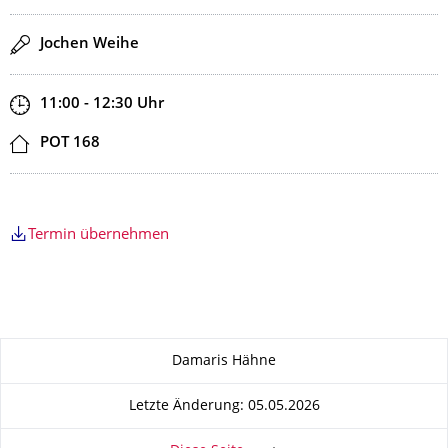
Redner
Jochen Weihe
Zeit
11:00 - 12:30
Uhr
Ort
POT 168
Termin übernehmen
Zu dieser Seite
Damaris Hähne
Letzte Änderung: 05.05.2026