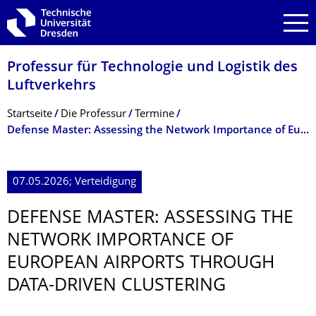
Zur Hauptnavigation springen
Zur Suche springen
Zum Inhalt springen
Professur für Technologie und Logistik des
Luftverkehrs
Breadcrumb-Menü
Startseite
Die Professur
Termine
Defense Master: Assessing the Network Importance of European Airports through Data-Driven Clustering
07.05.2026; Verteidigung
DEFENSE MASTER: ASSESSING THE
NETWORK IMPORTANCE OF
EUROPEAN AIRPORTS THROUGH
DATA-DRIVEN CLUSTERING