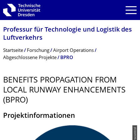
Zur Hauptnavigation springen
Zur Suche springen
Zum Inhalt springen
Professur für Technologie und Logistik des
Luftverkehrs
Breadcrumb-Menü
Startseite
Forschung
Airport Operations
Abgeschlossene Projekte
BPRO
BENEFITS PROPAGATION FROM
LOCAL RUNWAY ENHANCEMENTS
(BPRO)
Projektinformationen
© Eurocontrol