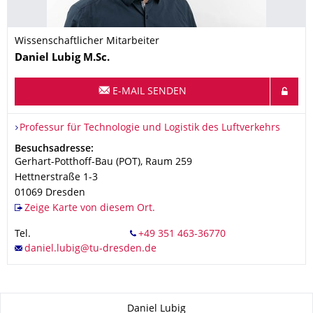
Wissenschaftlicher Mitarbeiter
Name
Daniel
Lubig
M.Sc.
E-MAIL SENDEN
Organisationsname
Professur für Technologie und Logistik des Luftverkehrs
Professur für Technologie und Logistik des Luftverkehrs
Adresse
Besuchsadresse:
Gerhart-Potthoff-Bau (POT), Raum 259
Hettnerstraße 1-3
01069
Dresden
Zeige Karte von diesem Ort.
Tel.
Zu dieser Seite
Daniel Lubig