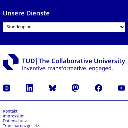
Unsere Dienste
Instagram
LinkedIn
Bluesky
Mastodon
Facebook
Yout
Kontakt
Impressum
Datenschutz
Transparenzgesetz