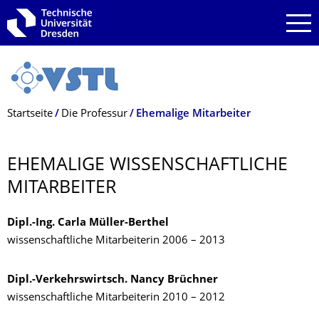
Zur Hauptnavigation springen
Zur Suche springen
Zum Inhalt springen
Breadcrumb-Menü
Startseite
Die Professur
Ehemalige Mitarbeiter
EHEMALIGE WISSENSCHAFTLI­CHE
MITARBEITER
Dipl.-Ing. Carla Müller-Berthel
wissenschaftliche Mitarbeiterin 2006 – 2013
Dipl.-Verkehrswirtsch. Nancy Brüchner
wissenschaftliche Mitarbeiterin 2010 – 2012