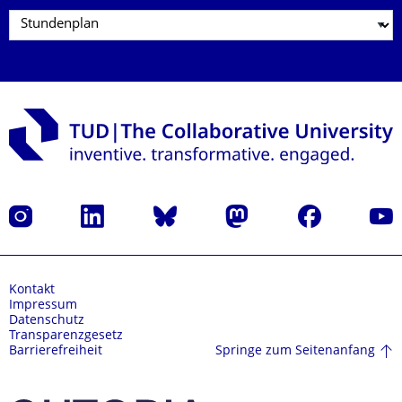
Instagram
LinkedIn
Bluesky
Mastodon
Facebook
Yout
Kontakt
Impressum
Datenschutz
Transparenzgesetz
Springe zum Seitenanfang
Barrierefreiheit