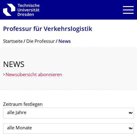
Zur Hauptnavigation springen
Zur Suche springen
Zum Inhalt springen
Professur für Verkehrslogistik
Breadcrumb-Menü
Startseite
Die Professur
News
NEWS
Newsübersicht abonnieren
Zeitraum festlegen
Jahr auswählen
Monat auswählen