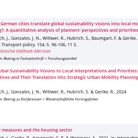
erman cities translate global sustainability visions into local mo
?: A quantitative analysis of planners' perspectives and prioritie
, J., Gonzales, J. N., Wittwer, R., Hubrich, S., Baumgart, F. & Gerike,
: Transport policy
.
154
,
S. 96-106
,
11 S.
onische (Volltext-)Version
n: Beitrag in Fachzeitschrift > Forschungsartikel
bal Sustainability Visions to Local Interpretations and Priorities:
tives and Their Translation into Strategic Urban Mobility Planni
, J., Gonzales, J. N., Wittwer, R., Hubrich, S. & Gerike, R.
,
2024
n: Beitrag zu Konferenzen > Wissenschaftliche Vortragsfolien
y measures and the housing sector