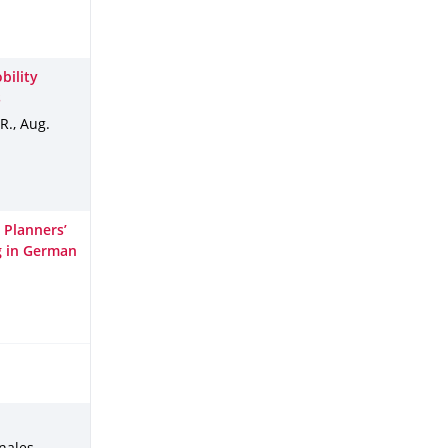
bility
s
 R.
,
Aug.
 Planners’
ng in German