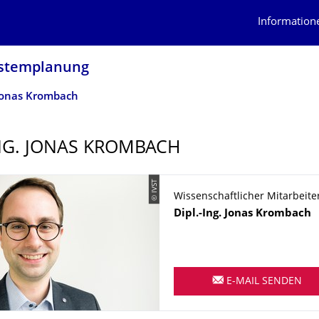
Information
ystem­planung
 Jonas Krombach
ING. JONAS KROMBACH
© IVST
Wissenschaftlicher Mitarbeite
Name
Dipl.-Ing.
Jonas
Krombach
E-MAIL SENDEN