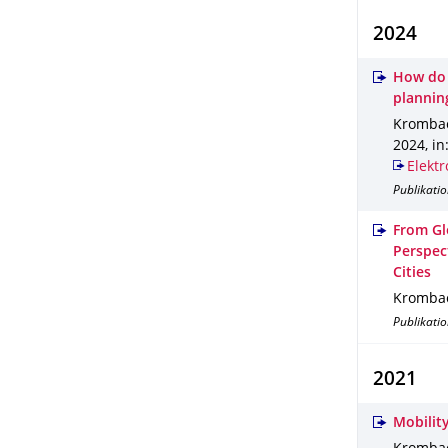
2024
How do G
planning
Krombach
2024
,
in
Elektr
Publikatio
From Glo
Perspec
Cities
Krombach
Publikatio
2021
Mobilit