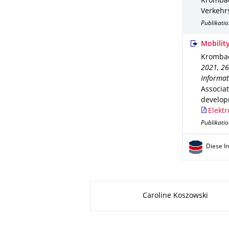
Krombach
Verkehr
Publikatio
Mobilit
Krombach
2021, 26
Informat
Associa
develo
Elektr
Publikati
Diese I
Zu dieser Seite
Caroline Koszowski