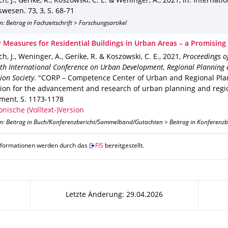
, J., Gerike, R., Koszowski, C. E. & Weninger, A.
,
2021
,
in: Internati
swesen
.
73
,
3
,
S. 68-71
n: Beitrag in Fachzeitschrift > Forschungsartikel
y Measures for Residential Buildings in Urban Areas – a Promisin
, J., Weninger, A., Gerike, R. & Koszowski, C. E.
,
2021
,
Proceedings o
th International Conference on Urban Development, Regional Planning
ion Society
.
"CORP – Competence Center of Urban and Regional Pla
tion for the advancement and research of urban planning and regi
pment
,
S. 1173-1178
onische (Volltext-)Version
on: Beitrag in Buch/Konferenzbericht/Sammelband/Gutachten > Beitrag in Konferenz
nformationen werden durch das
FIS
bereitgestellt.
Letzte Änderung: 29.04.2026