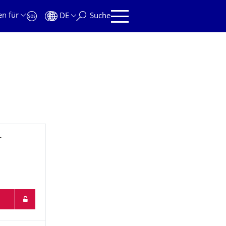
en für
DE
Suche
r