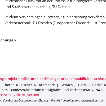
Studentische Hilfskraft an der Professur für Integrierte Verke
und Straßenverkehrstechnik, TU Dresden
Studium Verkehrsingenieurwesen, Studienrichtung Verkehrsp
Verkehrstechnik, TU Dresden (Europäischer Friedrich-List-Prei
lichungen
ngsprojekt "Indikatoren nachhaltiger urbaner Mobilität" - Schlus
, Thorne, R., Fischer, N., Krombach, J., Gerlach, J., Hartl, R., Gerike, 
,
2025
,
Bundesministerium für Digitales und Verkehr (BMDV)
,
94 S.
onische (Volltext-)Version
n: Vorabdruck/Dokumentation/Bericht > Projekt (-abschluss und -zwischen) bericht