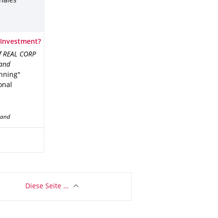
onales
g Investment?
f REAL CORP
 and
nning"
onal
band
Diese Seite …