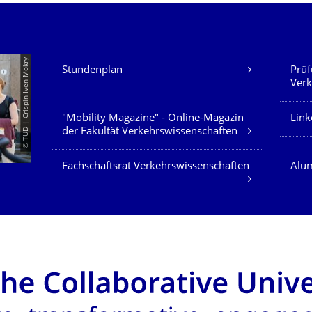
Unsere Dienste
© TUD | Crispin-Iven Mokry
Stundenplan
Prüf
Verk
"Mobility Magazine" - Online-Magazin
Link
der Fakultät Verkehrswissenschaften
Fachschaftsrat Verkehrswissenschaften
Alum