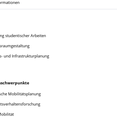
ormationen
ng studentischer Arbeiten
sraumgestaltung
s- und Infrastrukturplanung
sschwerpunkte
ische Mobilitätsplanung
ätsverhaltensforschung
obilität