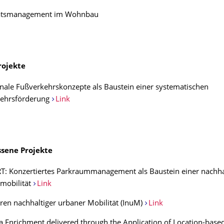
tätsmanagement im Wohnbau
rojekte
le Fußverkehrskonzepte als Baustein einer systematischen
ehrsförderung
Link
sene Projekte
: Konzertiertes Parkraummanagement als Baustein einer nachha
mobilität
Link
oren nachhaltiger urbaner Mobilität (InuM)
Link
a Enrichment delivered through the Application of Location-based