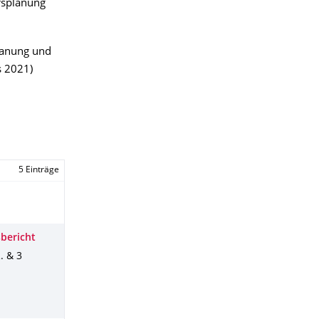
hrsplanung
lanung und
s 2021)
5 Einträge
sbericht
R. & 3