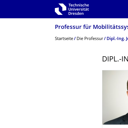
Zur Hauptnavigation springen
Zur Suche springen
Zum Inhalt springen
Professur für Mobilitätss
Breadcrumb-Menü
Startseite
Die Professur
Dipl.-Ing.
DIPL.-