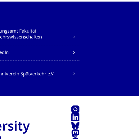
ungsamt Fakultät
ehrswissenschaften
edIn
niverein Spätverkehr e.V.
Instagram
LinkedIn
Bluesky
Mastodon