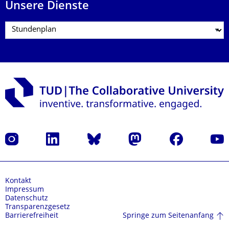
Unsere Dienste
Instagram
LinkedIn
Bluesky
Mastodon
Facebook
Yout
Kontakt
Impressum
Datenschutz
Transparenzgesetz
Springe zum Seitenanfang
Barrierefreiheit