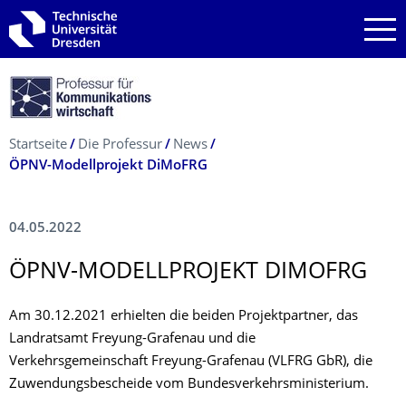
Zur Hauptnavigation springen
Zur Suche springen
Zum Inhalt springen
Breadcrumb-Menü
Startseite
Die Professur
News
ÖPNV-Modellprojekt DiMoFRG
04.05.2022
ÖPNV-MODELLPROJEKT DIMOFRG
Am 30.12.2021 erhielten die beiden Projektpartner, das
Landratsamt Freyung-Grafenau und die
Verkehrsgemeinschaft Freyung-Grafenau (VLFRG GbR), die
Zuwendungsbescheide vom Bundesverkehrsministerium.