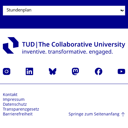
Instagram
LinkedIn
Bluesky
Mastodon
Facebook
Yout
Kontakt
Impressum
Datenschutz
Transparenzgesetz
Springe zum Seitenanfang
Barrierefreiheit