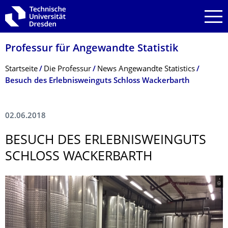
Zur Hauptnavigation springen
Zur Suche springen
Zum Inhalt springen
Professur für Angewandte Statistik
Breadcrumb-Menü
Startseite
Die Professur
News Angewandte Statistics
Besuch des Erlebnisweinguts Schloss Wackerbarth
02.06.2018
BESUCH DES ERLEBNISWEIN­GUTS
SCHLOSS WACKERBARTH
© -