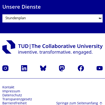
Unsere Dienste
Instagram
LinkedIn
Bluesky
Mastodon
Facebook
Yout
Kontakt
Impressum
Datenschutz
Transparenzgesetz
Springe zum Seitenanfang
Barrierefreiheit