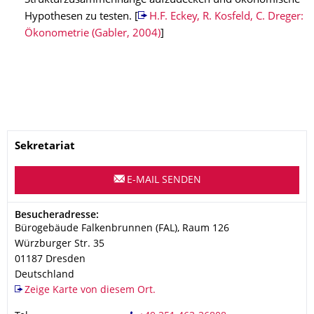
Strukturzusammenhänge aufzudecken und ökonomische
Hypothesen zu testen. [
H.F. Eckey, R. Kosfeld, C. Dreger:
Ökonometrie (Gabler, 2004)
]
Name
Sekretariat
E-MAIL SENDEN
Adresse
Besucheradresse:
Bürogebäude Falkenbrunnen (FAL), Raum 126
Würzburger Str. 35
01187
Dresden
Deutschland
Zeige Karte von diesem Ort.