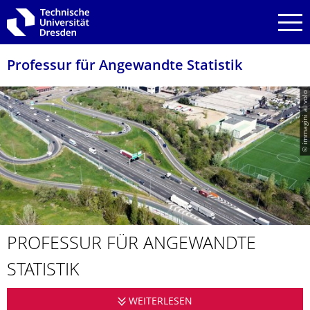
Zur Hauptnavigation springen
Zur Suche springen
Zum Inhalt springen
Professur für Angewandte Statistik
© immagini al volo
PROFESSUR FÜR ANGEWANDTE
STATISTIK
WEITERLESEN
PROFESSUR FÜR ANGE