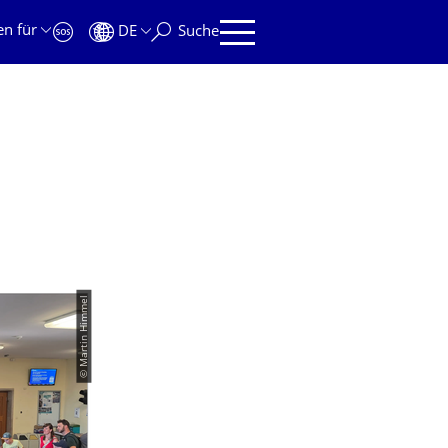
en für
DE
Suche
© Martin Himmel