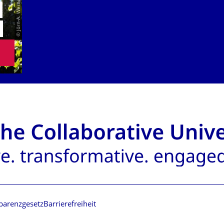
© Jörn-A. Werner
E
N
parenzgesetz
Barrierefreiheit