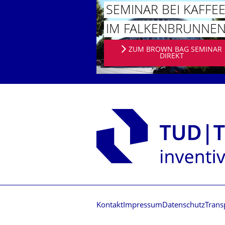
SEMINAR BEI KAFFE
IM FALKENBRUN­NE
ZUM BROWN BAG SEMINAR
DIREKT
Kontakt
Impressum
Datenschutz
Trans