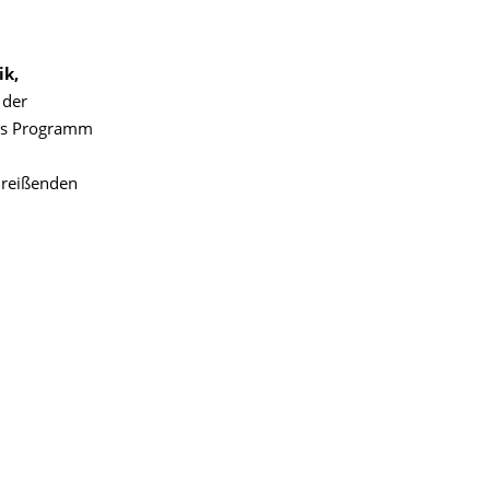
ik,
 der
hes Programm
 reißenden