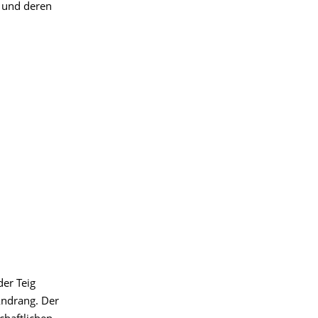
n und deren
der Teig
Andrang. Der