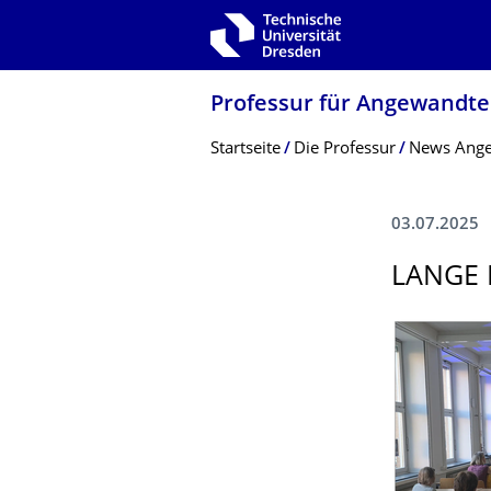
Zur Hauptnavigation springen
Zur Suche springen
Zum Inhalt springen
Professur für Angewandte 
Breadcrumb-Menü
Startseite
Die Professur
News Angew
03.07.2025
LANGE 