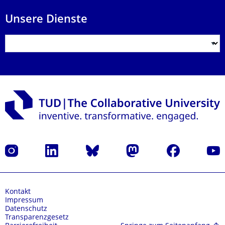
Unsere Dienste
Instagram
LinkedIn
Bluesky
Mastodon
Facebook
Yout
Kontakt
Impressum
Datenschutz
Transparenzgesetz