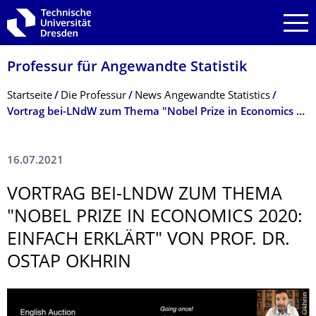
Zur Hauptnavigation springen
Zur Suche springen
Zum Inhalt springen
Professur für Angewandte Statistik
Breadcrumb-Menü
Startseite
Die Professur
News Angewandte Statistics
Vortrag bei-LNdW zum Thema "Nobel Prize in Economics 2020: einfach erklärt" von Prof. Dr. Ostap Okhrin
16.07.2021
VORTRAG BEI-LNDW ZUM THEMA
"NOBEL PRIZE IN ECONOMICS 2020:
EINFACH ERKLÄRT" VON PROF. DR.
OSTAP OKHRIN