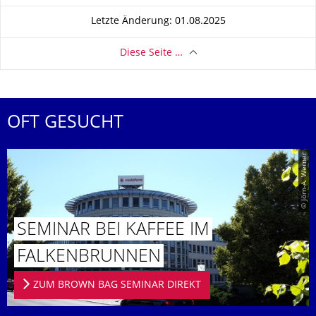
Letzte Änderung: 01.08.2025
Diese Seite …
OFT GESUCHT
© Jörn-A. Werner
SEMINAR BEI KAFFEE IM
FALKENBRUN­NEN
ZUM BROWN BAG SEMINAR DIREKT