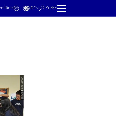
en für
DE
Suche
© Ankit Chaudhari