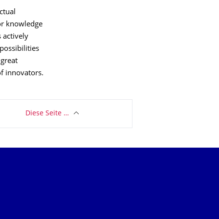
ctual
for knowledge
 actively
ossibilities
 great
of innovators.
Diese Seite …