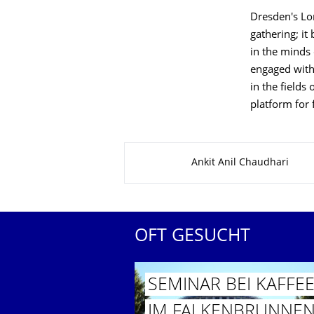
Dresden's Lo
gathering; it
in the minds 
engaged with 
in the fields
platform for 
Zu dieser Seite
Ankit Anil Chaudhari
OFT GESUCHT
SEMINAR BEI KAFFE
IM FALKENBRUN­NE