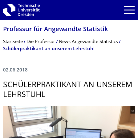
Zur Hauptnavigation springen
Zur Suche springen
Zum Inhalt springen
Professur für Angewandte Statistik
Breadcrumb-Menü
Startseite
Die Professur
News Angewandte Statistics
Schülerpraktikant an unserem Lehrstuhl
02.06.2018
SCHÜLERPRAKTI­KANT AN UNSEREM
LEHRSTUHL
© -