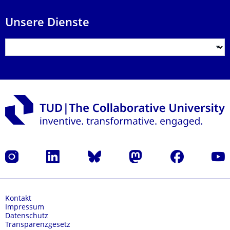
Unsere Dienste
Instagram
LinkedIn
Bluesky
Mastodon
Facebook
Yout
Kontakt
Impressum
Datenschutz
Transparenzgesetz