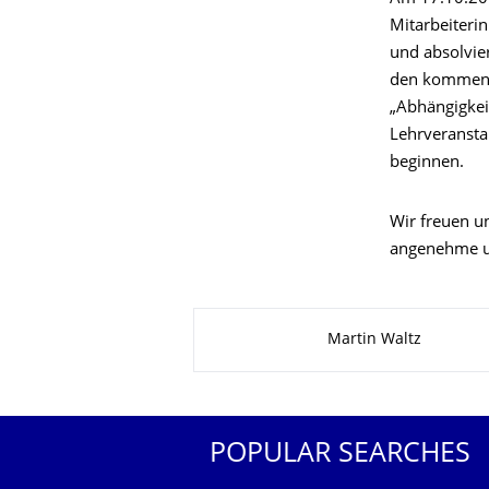
Mitarbeiteri
und absolvie
den kommende
„Abhängigkei
Lehrveransta
beginnen.
Wir freuen u
angenehme un
About this page
Martin Waltz
POPULAR SEARCHES