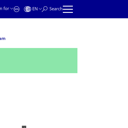
n for
EN
Search
eam