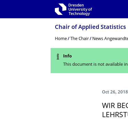
Skip to main navigation
Skip to search
Skip to content
Chair of Applied Statistics
Breadcrumb Menu
Home
The Chair
News Angewandte 
Status Message
Info
This document is not available i
Oct 26, 2018
WIR BE
EHRST