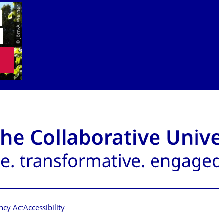
© Jörn-A. Werner
E
N
ncy Act
Accessibility