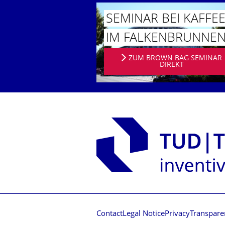
SEMINAR BEI KAFFE
IM FALKEN­BRUNNE
ZUM BROWN BAG SEMINAR
DIREKT
Contact
Legal Notice
Privacy
Transpare