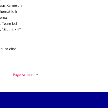
t aus Kamerun
hematik. In
hema
s Team bei
Statistik II"
 ihr eine
Page Actions