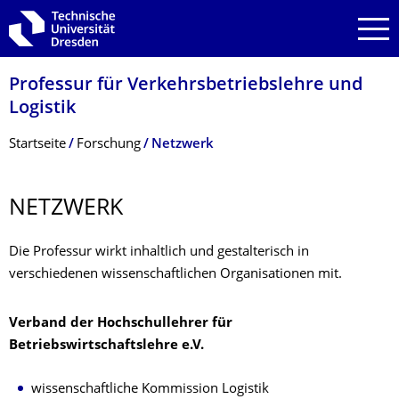
Zur Hauptnavigation springen
Zur Suche springen
Zum Inhalt springen
Professur für Verkehrsbetriebs­lehre und
Logistik
Breadcrumb-Menü
Startseite
Forschung
Netzwerk
NETZWERK
Die Professur wirkt inhaltlich und gestalterisch in
verschiedenen wissenschaftlichen Organisationen mit.
Verband der Hochschullehrer für
Betriebswirtschaftslehre e.V.
wissenschaftliche Kommission Logistik