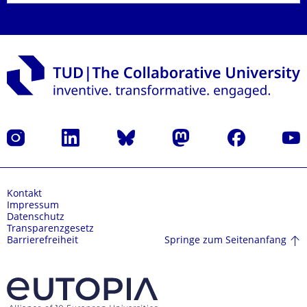
Instagram
LinkedIn
Bluesky
Mastodon
Facebook
Yout
Kontakt
Impressum
Datenschutz
Transparenzgesetz
Springe zum Seitenanfang
Barrierefreiheit