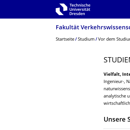
Zur Hauptnavigation springen
Zur Suche springen
Zum Inhalt springen
Fakultät Verkehrswissen­sc
Breadcrumb-Menü
Startseite
Studium
Vor dem Studi
STUDI
Vielfalt, In
Ingenieur-, N
naturwissens
analytische u
wirtschaftlic
Unsere 