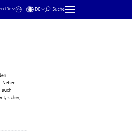
en für
DE
Suche
den
e. Neben
n auch
nt, sicher,