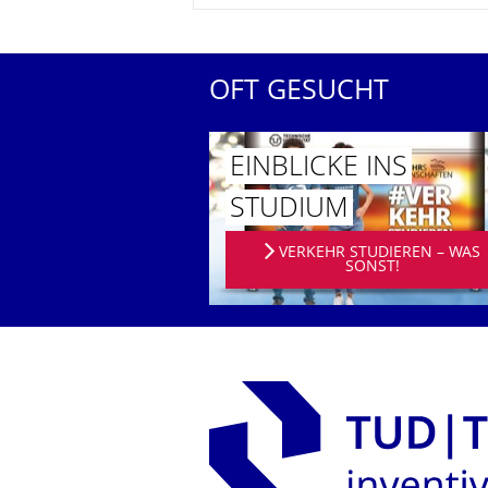
OFT GESUCHT
EINBLICKE INS
STUDIUM
VERKEHR STUDIEREN – WAS
SONST!