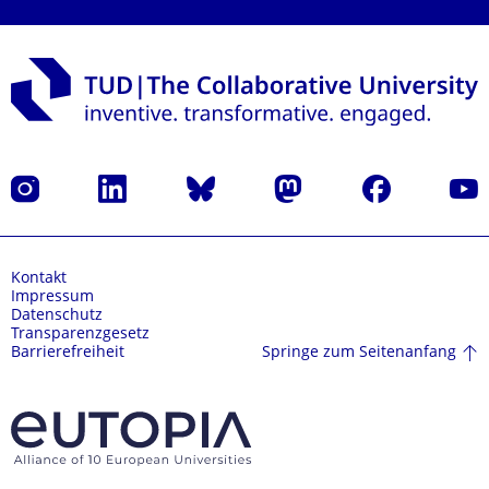
Instagram
LinkedIn
Bluesky
Mastodon
Facebook
Yout
Kontakt
Impressum
Datenschutz
Transparenzgesetz
Springe zum Seitenanfang
Barrierefreiheit