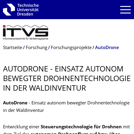
Zur Hauptnavigation springen
Zur Suche springen
Zum Inhalt springen
Breadcrumb-Menü
Startseite
Forschung
Forschungsprojekte
AutoDrone
AUTODRONE - EINSATZ AUTONOM
BEWEGTER DROHNENTECHNO­LOGIE
IN DER WALDINVENTUR
AutoDrone
- Einsatz autonom bewegter Drohnentechnologie
in der Waldinventur
Entwicklung einer
Steuerungstechnologie für Drohnen
mit