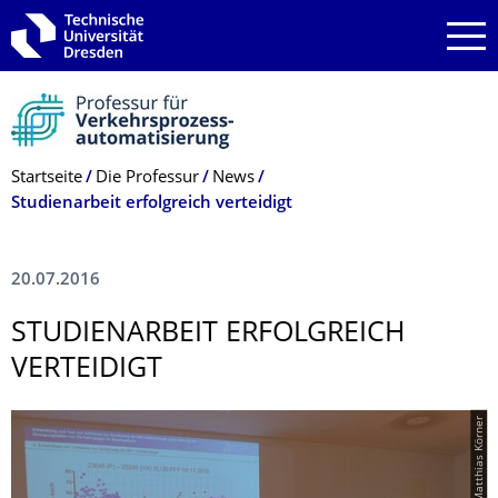
Zur Hauptnavigation springen
Zur Suche springen
Zum Inhalt springen
Breadcrumb-Menü
Startseite
Die Professur
News
Studienarbeit erfolgreich verteidigt
20.07.2016
STUDIENARBEIT ERFOLGREICH
VERTEIDIGT
© Matthias Körner