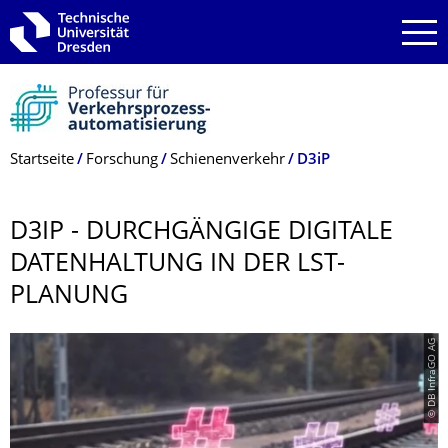
Zur Hauptnavigation springen
Zur Suche springen
Zum Inhalt springen
Breadcrumb-Menü
Startseite
Forschung
Schienenverkehr
D3iP
D3IP - DURCHGÄNGIGE DIGITALE
DATENHALTUNG IN DER LST-
PLANUNG
© DB InfraGO AG