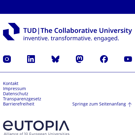
Instagram
LinkedIn
Bluesky
Mastodon
Facebook
Yout
Kontakt
Impressum
Datenschutz
Transparenzgesetz
Springe zum Seitenanfang
Barrierefreiheit