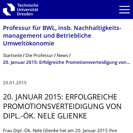
Zur Hauptnavigation springen
Zur Suche springen
Zum Inhalt springen
Professur für BWL, insb. Nachhaltigkeits­
management und Betriebliche
Umweltökonomie
Breadcrumb-Menü
Startseite
Die Professur
News
20. Januar 2015: Erfolgreiche Promotionsverteidigung von Dipl.-Ök. Nele Glienke
20.01.2015
20. JANUAR 2015: ERFOLGREICHE
PROMOTIONSVER­TEIDIGUNG VON
DIPL.-ÖK. NELE GLIENKE
Frau Dipl.-Ök. Nele Glienke hat am 20. Januar 2015 ihre