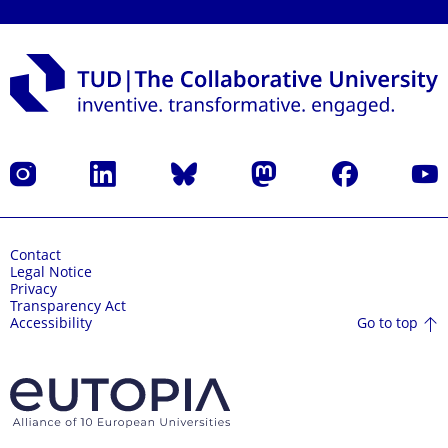
Instagram
LinkedIn
Bluesky
Mastodon
Facebook
YouT
Contact
Legal Notice
Privacy
Transparency Act
Go to top
Accessibility