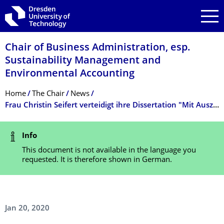
Skip to main navigation
Skip to search
Skip to content
Chair of Business Administration, esp.
Sustainability Management and
Environmental Accounting
Breadcrumb Menu
Home
The Chair
News
Frau Christin Seifert verteidigt ihre Dissertation "Mit Auszeichnung"
Status Message
Info
This document is not available in the language you
requested. It is therefore shown in German.
Jan 20, 2020