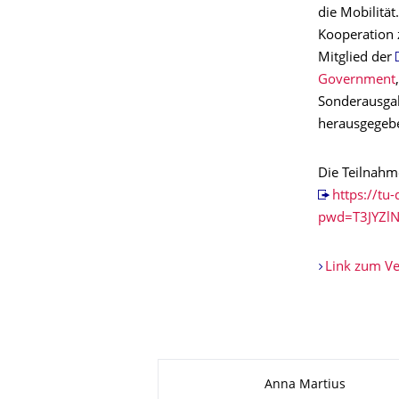
die Mobilität
Kooperation 
Mitglied der
Government
Sonderausgabe
herausgegeb
Die Teilnahme
https://t
pwd=T3JYZ
Link zum Ve
Zu dieser Seite
Anna Martius