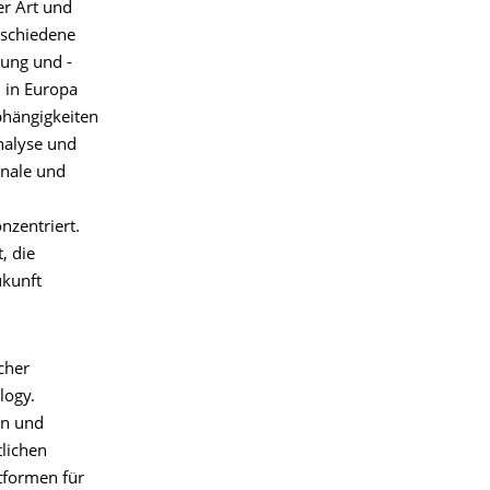
er Art und
rschiedene
gung und -
" in Europa
bhängigkeiten
nalyse und
onale und
nzentriert.
, die
ukunft
cher
logy.
en und
tlichen
tformen für