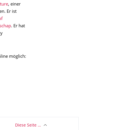
ture
, einer
n. Er ist
of
nschap
. Er hat
cy
nline möglich:
Diese Seite …