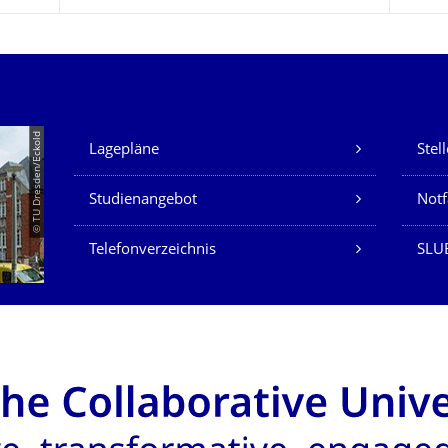
Unsere Dienste
© TU Dresden/Eckold
Lagepläne
Stel
Studienangebot
Not
Telefonverzeichnis
SLU