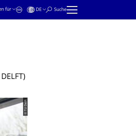
en für
DE
Suche
DELFT)
© TU Delft