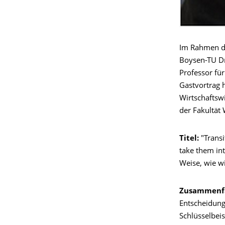
Im Rahmen de
Boysen-TU Dr
Professor fü
Gastvortrag h
Wirtschaftsw
der Fakultät
Titel:
"Transi
take them int
Weise, wie wi
Zusammenf
Entscheidunge
Schlüsselbeis