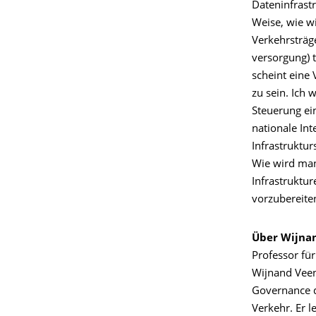
Dateninfrast
Weise, wie w
Verkehrsträg
versorgung) 
scheint eine
zu sein. Ich 
Steuerung ei
nationale In
Infrastruktu
Wie wird man
Infrastruktur
vorzubereite
Über Wijna
Professor fü
Wijnand Veen
Governance d
Verkehr. Er l