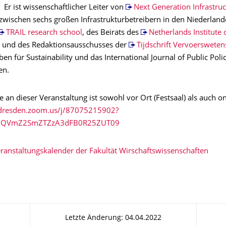
. Er ist wissenschaftlicher Leiter von
Next Generation Infrastruc
zwischen sechs großen Infrastrukturbetreibern in den Niederlande
TRAIL research school
, des Beirats des
Netherlands Institute 
, und des Redaktionsausschusses der
Tijdschrift Vervoerswete
n für Sustainability und das International Journal of Public Poli
en.
 an dieser Veranstaltung ist sowohl vor Ort (Festsaal) als auch o
u-dresden.zoom.us/j/87075215902?
lNQVmZ2SmZTZzA3dFB0R25ZUT09
ranstaltungskalender der Fakultät Wirschaftswissenschaften
Letzte Änderung: 04.04.2022