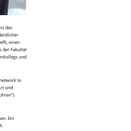
ms des
entlicher
lft, einen
s der Fakultät
enkollegs und
 network to
Art und
ühren")
en. Ein
ch