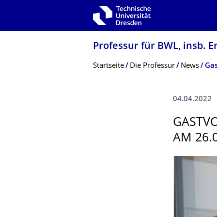
Zur Hauptnavigation springen
Zur Suche springen
Zum Inhalt springen
Professur für BWL, insb. E
Breadcrumb-Menü
Startseite
Die Professur
News
Gas
04.04.2022
GASTVO
AM 26.