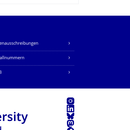
lenausschreibungen
fallnummern
B
Instagram
LinkedIn
Bluesky
Mastodon