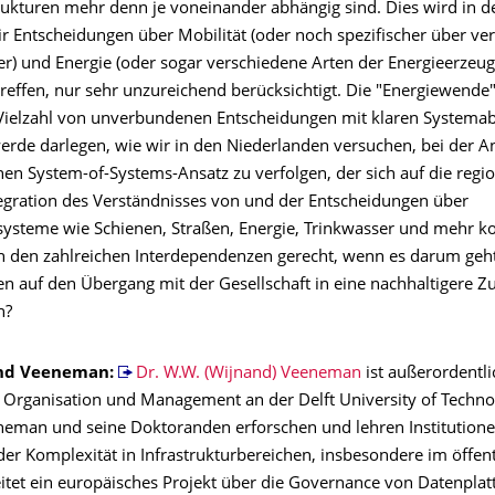
rukturen mehr denn je voneinander abhängig sind. Dies wird in d
ir Entscheidungen über Mobilität (oder noch spezifischer über ve
er) und Energie (oder sogar verschiedene Arten der Energieerzeu
treffen, nur sehr unzureichend berücksichtigt. Die "Energiewende
 Vielzahl von unverbundenen Entscheidungen mit klaren Systema
werde darlegen, wie wir in den Niederlanden versuchen, bei der A
nen System-of-Systems-Ansatz zu verfolgen, der sich auf die regi
tegration des Verständnisses von und der Entscheidungen über
rsysteme wie Schienen, Straßen, Energie, Trinkwasser und mehr ko
 den zahlreichen Interdependenzen gerecht, wenn es darum geht
en auf den Übergang mit der Gesellschaft in eine nachhaltigere Z
n?
nd Veeneman:
Dr. W.W. (Wijnand) Veeneman
ist außerordentli
r Organisation und Management an der Delft University of Techno
eman und seine Doktoranden erforschen und lehren Institution
er Komplexität in Infrastrukturbereichen, insbesondere im öffen
eitet ein europäisches Projekt über die Governance von Datenplat