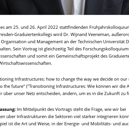
s am 25. und 26. April 2022 stattfindenden Frühjahrskolloquiu
esden-Graduiertenkollegs wird Dr. Wijnand Veeneman, außerord
r Organisation und Management an der Technischen Universität De
alten. Sein Vortrag ist gleichzeitig Teil des Forschungskolloquium
issenschaften und somit ein Gemeinschaftsprojekt des Graduiert
 Wirtschaftswissenschaften.
tioning Infrastructures: how to change the way we decide on our
o the future" ("Transitioning Infrastructures: Wie können wir die 
r über unser Netz entscheiden, ändern, um es in die Zukunft zu f
assung:
Im Mittelpunkt des Vortrags steht die Frage, wie wir bei
n über Infrastrukturen die Sektoren viel stärker integrieren könn
piel ist die Art und Weise, in der Energie- und Mobilitäts- und au