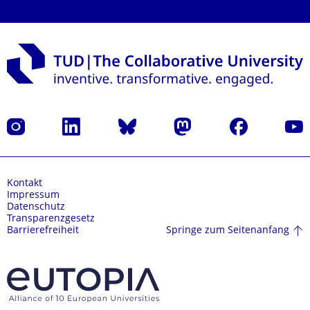
Instagram
LinkedIn
Bluesky
Mastodon
Facebook
Yout
Kontakt
Impressum
Datenschutz
Transparenzgesetz
Springe zum Seitenanfang
Barrierefreiheit