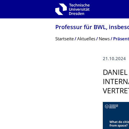
Zur Hauptnavigation springen
Zur Suche springen
Zum Inhalt springen
Professur für BWL, insbes
Breadcrumb-Menü
Startseite
Aktuelles
News
21.10.2024
DANIEL
INTERN
VERTRE