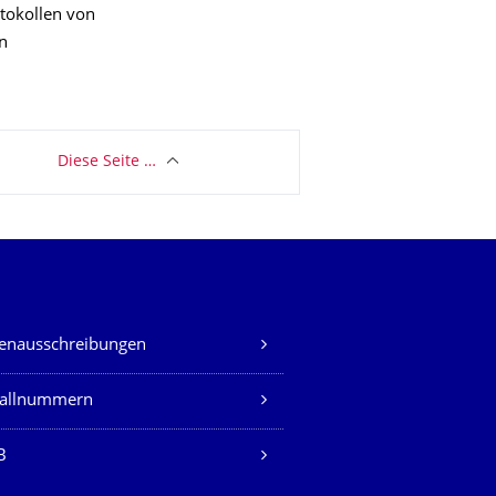
tokollen von
n
Diese Seite …
lenausschreibungen
fallnummern
B