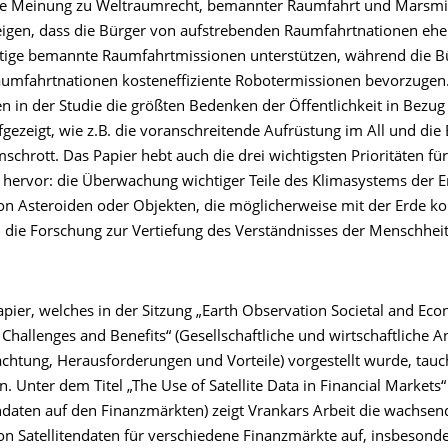
che Meinung zu Weltraumrecht, bemannter Raumfahrt und Marsmi
eigen, dass die Bürger von aufstrebenden Raumfahrtnationen ehe
htige bemannte Raumfahrtmissionen unterstützen, während die B
Raumfahrtnationen kosteneffiziente Robotermissionen bevorzugen
n in der Studie die größten Bedenken der Öffentlichkeit in Bezug
ezeigt, wie z.B. die voranschreitende Aufrüstung im All und die 
chrott. Das Papier hebt auch die drei wichtigsten Prioritäten für
hervor: die Überwachung wichtiger Teile des Klimasystems der Er
on Asteroiden oder Objekten, die möglicherweise mit der Erde kol
 die Forschung zur Vertiefung des Verständnisses der Menschhei
apier, welches in der Sitzung „Earth Observation Societal and Ec
, Challenges and Benefits“ (Gesellschaftliche und wirtschaftlich
chtung, Herausforderungen und Vorteile) vorgestellt wurde, tauch
n. Unter dem Titel „The Use of Satellite Data in Financial Markets
endaten auf den Finanzmärkten) zeigt Vrankars Arbeit die wachsen
n Satellitendaten für verschiedene Finanzmärkte auf, insbesonde