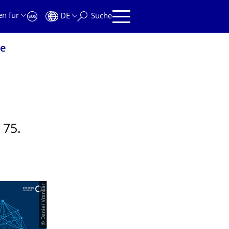
en für
DE
Suche
ie
75.
© Daniel Vrankar