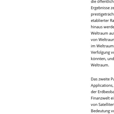
die öffentli
Ergebnisse z
prestigeträc
etablierter 
hinaus werde
Weltraum aufg
von Weltraums
im Weltraum 
Verfolgung v
könnten, und
Weltraum.
Das zweite P
Applications
der Erdbeoba
Finanzwelt ei
von Satellit
Bedeutung vo