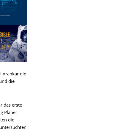
l Vrankar die
und die
r das erste
ng Planet
ten die
untersuchten