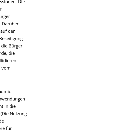
ssionen. Die
r
ürger
. Darüber
 auf den
Beseitigung
 die Bürger
de, die
lidieren
t vom
onomic
e Anwendungen
t in die
“ (Die Nutzung
de
re für