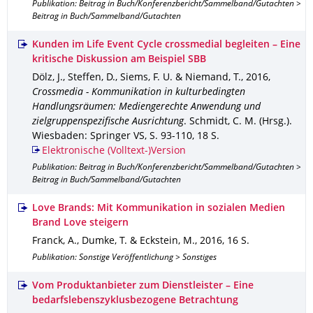
Publikation: Beitrag in Buch/Konferenzbericht/Sammelband/Gutachten >
Beitrag in Buch/Sammelband/Gutachten
Kunden im Life Event Cycle crossmedial begleiten – Eine
kritische Diskussion am Beispiel SBB
Dölz, J., Steffen, D., Siems, F. U. & Niemand, T.
,
2016
,
Crossmedia - Kommunikation in kulturbedingten
Handlungsräumen: Mediengerechte Anwendung und
zielgruppenspezifische Ausrichtung
.
Schmidt, C. M. (Hrsg.).
Wiesbaden
: Springer VS
,
S. 93-110
,
18 S.
Elektronische (Volltext-)Version
Publikation: Beitrag in Buch/Konferenzbericht/Sammelband/Gutachten >
Beitrag in Buch/Sammelband/Gutachten
Love Brands: Mit Kommunikation in sozialen Medien
Brand Love steigern
Franck, A., Dumke, T. & Eckstein, M.
,
2016
,
16 S.
Publikation: Sonstige Veröffentlichung > Sonstiges
Vom Produktanbieter zum Dienstleister – Eine
bedarfslebenszyklusbezogene Betrachtung