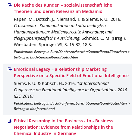
Die Rache des Kunden – sozialwissenschaftliche
Theorien und deren Relevanz im Mediamix
Papen, M., Dötsch, J., Niemand, T. & Siems, F. U.
,
2016
,
Crossmedia - Kommunikation in kulturbedingten
Handlungsräumen: Mediengerechte Anwendung und
zielgruppenspezifische Ausrichtung
.
Schmidt, C. M. (Hrsg.).
Wiesbaden
: Springer VS
,
S. 15-32
,
18 S.
Publikation: Beitrag in Buch/Konferenzbericht/Sammelband/Gutachten >
Beitrag in Buch/Sammelband/Gutachten
Emotional Legacy – a Relationship Marketing
Perspective on a Specific Field of Emotional Intelligence
Siems, F. U. & Kobsch, H.
,
2016
,
1st International
Conference on Emotional Intelligence in Organizations 2016
(EIO 2016)
Publikation: Beitrag in Buch/Konferenzbericht/Sammelband/Gutachten >
Beitrag in Konferenzband
Ethical Reasoning in the Business - to - Business
Negotiation: Evidence from Relationships in the
Chemical Industry in Germany