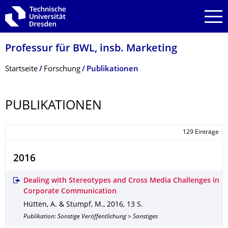
Zur Hauptnavigation springen
Zur Suche springen
Zum Inhalt springen
Professur für BWL, insb. Marketing
Breadcrumb-Menü
Startseite
Forschung
Publikationen
PUBLIKATIONEN
129 Einträge
2016
Dealing with Stereotypes and Cross Media Challenges in
Corporate Communication
Hütten, A. & Stumpf, M.
,
2016
,
13 S.
Publikation: Sonstige Veröffentlichung > Sonstiges