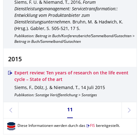
Siems, F. U. & Niemand, T.
,
2016
,
Forum
Dienstleistungsmanagement: Servicetransformation::
Entwicklung vom Produktanbieter zum
Dienstleistungsunternehmen
.
Bruhn, M. & Hadwich, K.
(Hrsg.).
Gabler
,
S. 505-521
,
17 S.
Publikation: Beitrag in Buch/Konferenzbericht/Sammelband/Gutachten >
Beitrag in Buch/Sammelband/Gutachten
2015
Expert review: Ten years of research on the life event
cycle – State of the art
Siems, F., Dölz, J. & Niemand, T.
,
14 Juli 2015
Publikation: Sonstige Veröffentlichung > Sonstiges
Seite 11, aktuell ausgewählt
11
zurück
weite
Diese Informationen werden durch das
FIS
bereitgestellt.