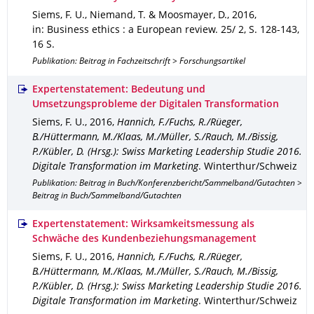
Siems, F. U., Niemand, T. & Moosmayer, D.
,
2016
,
in: Business ethics : a European review
.
25/ 2
,
S. 128-143
,
16 S.
Publikation: Beitrag in Fachzeitschrift > Forschungsartikel
Expertenstatement: Bedeutung und
Umsetzungsprobleme der Digitalen Transformation
Siems, F. U.
,
2016
,
Hannich, F./Fuchs, R./Rüeger,
B./Hüttermann, M./Klaas, M./Müller, S./Rauch, M./Bissig,
P./Kübler, D. (Hrsg.): Swiss Marketing Leadership Studie 2016.
Digitale Transformation im Marketing
.
Winterthur/Schweiz
Publikation: Beitrag in Buch/Konferenzbericht/Sammelband/Gutachten >
Beitrag in Buch/Sammelband/Gutachten
Expertenstatement: Wirksamkeitsmessung als
Schwäche des Kundenbeziehungsmanagement
Siems, F. U.
,
2016
,
Hannich, F./Fuchs, R./Rüeger,
B./Hüttermann, M./Klaas, M./Müller, S./Rauch, M./Bissig,
P./Kübler, D. (Hrsg.): Swiss Marketing Leadership Studie 2016.
Digitale Transformation im Marketing
.
Winterthur/Schweiz