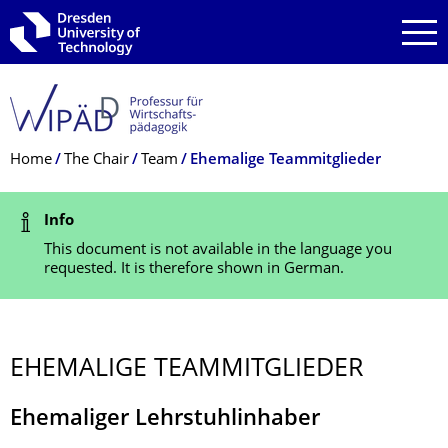
Skip to main navigation
Skip to search
Skip to content
Breadcrumb Menu
Home
The Chair
Team
Ehemalige Teammitglieder
Status Message
Info
This document is not available in the language you
requested. It is therefore shown in German.
EHEMALIGE TEAMMITGLIEDER
Ehemaliger Lehrstuhlinhaber