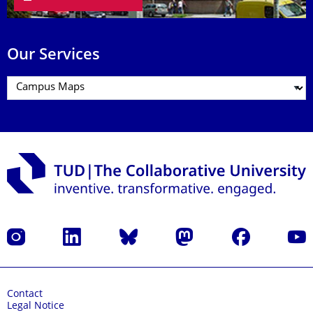
Our Services
Instagram
LinkedIn
Bluesky
Mastodon
Facebook
YouT
Contact
Legal Notice